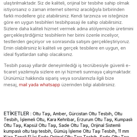
ulaştırılmaktadır. Siz de kaliteli, orijinal bir tesbihe sahip olmak
istiyorsanız o zaman internet sitemiz aracılığıyla birbirinden
farklı modellere göz atabilirsiniz. Kendi tarzınıza ve isteğinize
göre en uygun tesbihleri tesbihpasaji ile sahip olabilirsiniz.
Sizlere daha kaliteli hizmet vermek adına atölyemizde üretimini
gerçekleştirdiğimiz tesbihlerin her birini özenle inceliyor,
testlerden geçiriyor ve sonrasında satışını gerçekleştiriyoruz.
Emin olabilirsiniz ki kaliteli ve gerçek tesbilere en uygun, en
ideal fiyatlardan sahip olacaksınız.
Tesbih pasajı yıllardır deneyimlediği iş tecrübesiyle güvenli e-
ticaret yazılımıyla sizlere en iyi hizmeti sunmaya çalışmaktadır.
Ürünümüz hakkında sipariş veya sorularınızla ilgili bize
mesaj,
mail yada whatsapp
üzerinden bilgi alabilirsiniz.
ETİKETLER :
,
,
,
Oltu Taşı
Amber
Gürcistan Oltu Tesbih
Oltu
,
,
,
,
Tesbih
İşlemeli Oltu
Kara Kehribar
Erzurum Oltu Taşı
Kumpaslı
,
,
,
Oltu Taşı
Kapsül Oltu Taşı
Sade Oltu Taşı
Orijinal Sistemli
,
,
kumpaslı oltu taşı tesbih
Gümüş İşleme Oltu Taşı Tesbih
11 mm
,
,
Küre Taneli El İşi Sade Orijinal Oltu Taşı Tesbih
Sade Oltu Taşı