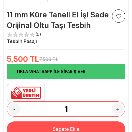
11 mm Küre Taneli El İşi Sade
Orijinal Oltu Taşı Tesbih
(0)
Tesbih Pasajı
5,500
TL
7,500 TL
TIKLA WHATSAPP İLE SİPARİŞ VER
-
+
Sepete Ekle