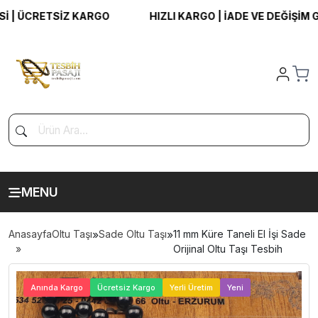
 ÜCRETSİZ KARGO
HIZLI KARGO | İADE VE DEĞİŞİM GARA
MENU
Anasayfa
Oltu Taşı
»
Sade Oltu Taşı
»
11 mm Küre Taneli El İşi Sade
Orijinal Oltu Taşı Tesbih
>
Anında Kargo
Ücretsiz Kargo
Yerli Üretim
Yeni