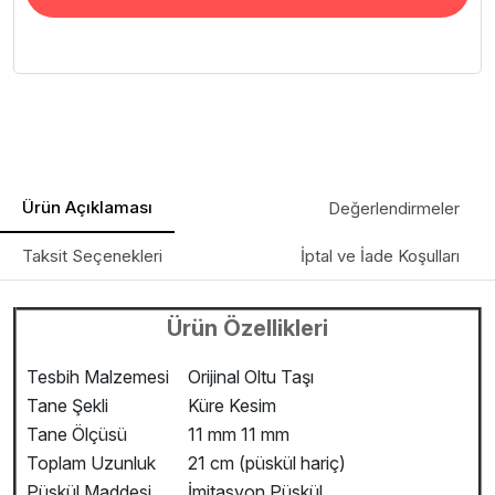
Ürün Açıklaması
Değerlendirmeler
Taksit Seçenekleri
İptal ve İade Koşulları
Ürün Özellikleri
Tesbih Malzemesi
Orijinal Oltu Taşı
Tane Şekli
Küre Kesim
Tane Ölçüsü
11 mm 11 mm
Toplam Uzunluk
21 cm (püskül hariç)
Püskül Maddesi
İmitasyon Püskül