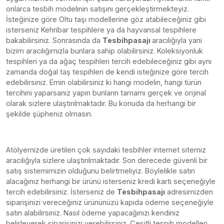
onlarca tesbih modelinin satışını gerçekleştirmekteyiz.
İsteğinize göre Oltu taşı modellerine göz atabileceğiniz gibi
isterseniz Kehribar tespihlere ya da hayvansal tespihlere
bakabilirsiniz. Sonrasında da
Tesbihpasajı
aracılığıyla yani
bizim aracılığımızla bunlara sahip olabilirsiniz. Koleksiyonluk
tespihleri ya da ağaç tespihleri tercih edebileceğiniz gibi aynı
zamanda doğal taş tespihleri de kendi isteğinize göre tercih
edebilirsiniz. Emin olabilirsiniz ki hangi modelin, hangi türün
tercihini yaparsanız yapın bunların tamamı gerçek ve orijinal
olarak sizlere ulaştırılmaktadır. Bu konuda da herhangi bir
şekilde şüpheniz olmasın.
Atölyemizde üretilen çok sayıdaki tesbihler internet sitemiz
aracılığıyla sizlere ulaştırılmaktadır. Son derecede güvenli bir
satış sistemimizin olduğunu belirtmeliyiz. Böylelikle satın
alacağınız herhangi bir ürünü isterseniz kredi kartı seçeneğiyle
tercih edebilirsiniz. İsterseniz de
Tesbihpasajı
adresimizden
siparişinizi vereceğiniz ürününüzü kapıda ödeme seçeneğiyle
satın alabilirsiniz. Nasıl ödeme yapacağınızı kendiniz
belirleyerek siparişinizi verebilirsiniz. Çeşitli tespih modelleri