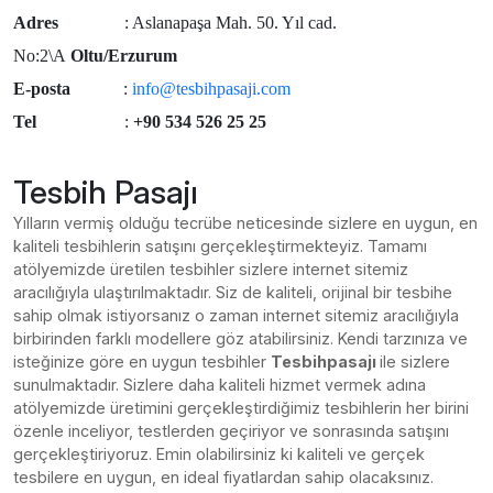
Adres
: Aslanapaşa Mah. 50. Yıl cad.
No:2\A
Oltu/Erzurum
E-posta
:
info@tesbihpasaji.com
Tel
:
+90 534 526 25 25
Tesbih Pasajı
Yılların vermiş olduğu tecrübe neticesinde sizlere en uygun, en
kaliteli tesbihlerin satışını gerçekleştirmekteyiz. Tamamı
atölyemizde üretilen tesbihler sizlere internet sitemiz
aracılığıyla ulaştırılmaktadır. Siz de kaliteli, orijinal bir tesbihe
sahip olmak istiyorsanız o zaman internet sitemiz aracılığıyla
birbirinden farklı modellere göz atabilirsiniz. Kendi tarzınıza ve
isteğinize göre en uygun tesbihler
Tesbihpasajı
ile sizlere
sunulmaktadır. Sizlere daha kaliteli hizmet vermek adına
atölyemizde üretimini gerçekleştirdiğimiz tesbihlerin her birini
özenle inceliyor, testlerden geçiriyor ve sonrasında satışını
gerçekleştiriyoruz. Emin olabilirsiniz ki kaliteli ve gerçek
tesbilere en uygun, en ideal fiyatlardan sahip olacaksınız.