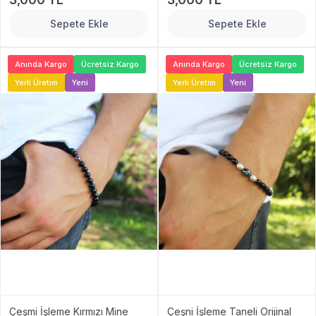
Sepete Ekle
Sepete Ekle
Anında Kargo
Ücretsiz Kargo
Anında Kargo
Ücretsiz Kargo
Yerli Üretim
Yeni
Yerli Üretim
Yeni
Çeşmi İşleme Kırmızı Mine
Çeşni İşleme Taneli Orijinal