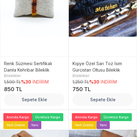
Renk Süzmesi Sertifikalı
Kişiye Özel Sarı Toz İsim
Damla Kehribar Bileklik
Gürcistan Oltusu Bileklik
Bileklikler
Bileklikler
1,500 TL
%30
İNDİRİM
1,250 TL
%30
İNDİRİM
850 TL
750 TL
Sepete Ekle
Sepete Ekle
Anında Kargo
Ücretsiz Kargo
Anında Kargo
Ücretsiz Kargo
Yerli Üretim
Yeni
Yerli Üretim
Yeni