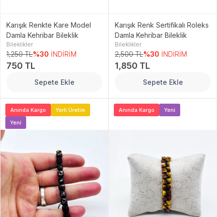
Karışık Renkte Kare Model
Karışık Renk Sertifikalı Roleks
Damla Kehribar Bileklik
Damla Kehribar Bileklik
Bileklikler
Bileklikler
1,250 TL
%30
İNDİRİM
2,500 TL
%30
İNDİRİM
750 TL
1,850 TL
Sepete Ekle
Sepete Ekle
Anında Kargo
Yerli Üretim
Anında Kargo
Yeni
Yeni