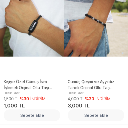
Kişiye Özel Gümüş İsim
Gümüş Çeşmi ve Ayyıldız
İşlemeli Orijinal Oltu Taşı
Taneli Orijinal Oltu Taşı
Bileklikler
Bileklikler
Bileklik
Bileklik
1,500 TL
%30
İNDİRİM
4,000 TL
%30
İNDİRİM
1,000 TL
3,000 TL
Sepete Ekle
Sepete Ekle