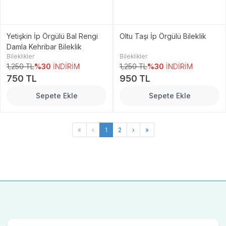
Yetişkin İp Örgülü Bal Rengi
Oltu Taşı İp Örgülü Bileklik
Damla Kehribar Bileklik
Bileklikler
Bileklikler
1,250 TL
%30
İNDİRİM
1,250 TL
%30
İNDİRİM
750 TL
950 TL
Sepete Ekle
Sepete Ekle
«
‹
1
2
›
»