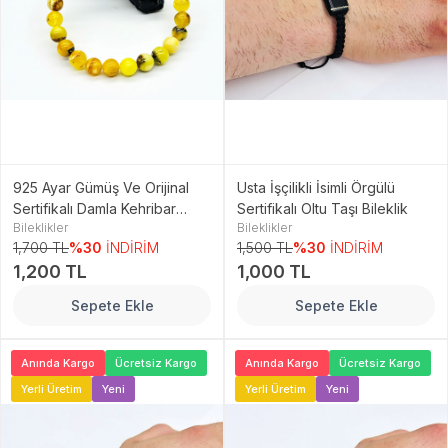
925 Ayar Gümüş Ve Orijinal
Usta İşçilikli İsimli Örgülü
Sertifikalı Damla Kehribar
Sertifikalı Oltu Taşı Bileklik
Bileklikler
Bileklikler
Bileklik
1,700 TL
%30
İNDİRİM
1,500 TL
%30
İNDİRİM
1,200 TL
1,000 TL
Sepete Ekle
Sepete Ekle
Anında Kargo
Ücretsiz Kargo
Anında Kargo
Ücretsiz Kargo
Yerli Üretim
Yeni
Yerli Üretim
Yeni