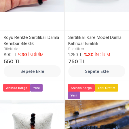
Koyu Renkte Sertifikalı Damla
Sertifikalı Kare Model Damla
Kehribar Bileklik
Kehribar Bileklik
Bileklikler
Bileklikler
800 TL
%30
İNDİRİM
1,250 TL
%30
İNDİRİM
550 TL
750 TL
Sepete Ekle
Sepete Ekle
Anında Kargo
Yeni
Anında Kargo
Yerli Üretim
Yeni