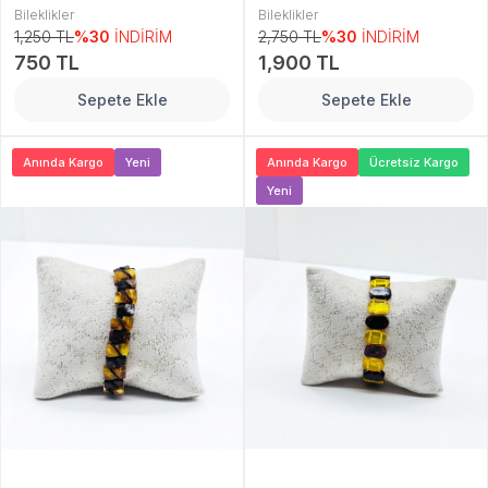
Bileklikler
Bileklikler
1,250 TL
%30
İNDİRİM
2,750 TL
%30
İNDİRİM
750 TL
1,900 TL
Sepete Ekle
Sepete Ekle
Anında Kargo
Yeni
Anında Kargo
Ücretsiz Kargo
Yeni