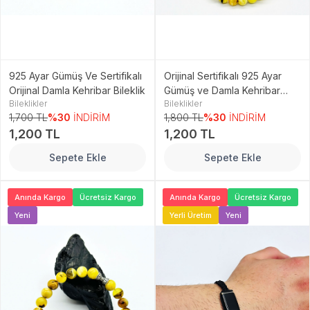
925 Ayar Gümüş Ve Sertifikalı
Orijinal Sertifikalı 925 Ayar
Orijinal Damla Kehribar Bileklik
Gümüş ve Damla Kehribar
Bileklikler
Bileklikler
Bileklik
1,700 TL
%30
İNDİRİM
1,800 TL
%30
İNDİRİM
1,200 TL
1,200 TL
Sepete Ekle
Sepete Ekle
Anında Kargo
Ücretsiz Kargo
Anında Kargo
Ücretsiz Kargo
Yeni
Yerli Üretim
Yeni