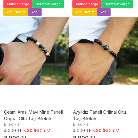
Anında Kargo
Ücretsiz Kargo
Anında Kargo
Ücretsiz Kargo
Yerli Üretim
Yeni
Yerli Üretim
Yeni
Çeşmi Arası Mavi Mine Taneli
Ayyıldız Taneli Orijinal Oltu
Orijinal Oltu Taşı Bileklik
Taşı Bileklik
Bileklikler
Bileklikler
4,000 TL
%30
İNDİRİM
4,000 TL
%30
İNDİRİM
3,000 TL
3,000 TL