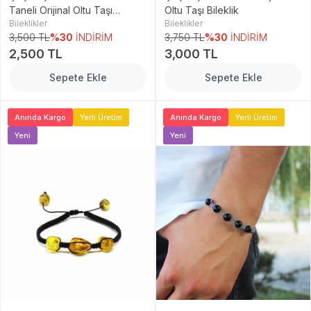
Taneli Orijinal Oltu Taşı
Oltu Taşı Bileklik
Bileklikler
Bileklikler
Bileklik
3,500 TL
%30
İNDİRİM
3,750 TL
%30
İNDİRİM
2,500 TL
3,000 TL
Sepete Ekle
Sepete Ekle
Anında Kargo
Yerli Üretim
Anında Kargo
Yerli Üretim
Yeni
Yeni