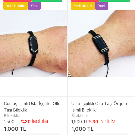
Yerli Üretim
Yeni
Yerli Üretim
Yeni
Gümüş İsimli Usta İşçilikli Oltu
Usta İşçilikli Oltu Taşı Örgülü
Taşı Bileklik
İsimli Bileklik
Bileklikler
Bileklikler
1,500 TL
%30
İNDİRİM
1,500 TL
%30
İNDİRİM
1,000 TL
1,000 TL