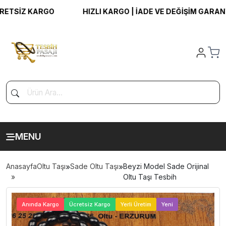
SİZ KARGO
HIZLI KARGO | İADE VE DEĞİŞİM GARANTİSİ 
MENU
Anasayfa
Oltu Taşı
»
Sade Oltu Taşı
»
Beyzi Model Sade Orijinal
Oltu Taşı Tesbih
>
Anında Kargo
Ücretsiz Kargo
Yerli Üretim
Yeni