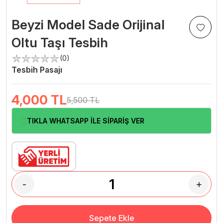
Beyzi Model Sade Orijinal
Oltu Taşı Tesbih
(0)
Tesbih Pasajı
4,000
TL
5,500 TL
TIKLA WHATSAPP İLE SİPARİŞ VER
-
+
Sepete Ekle