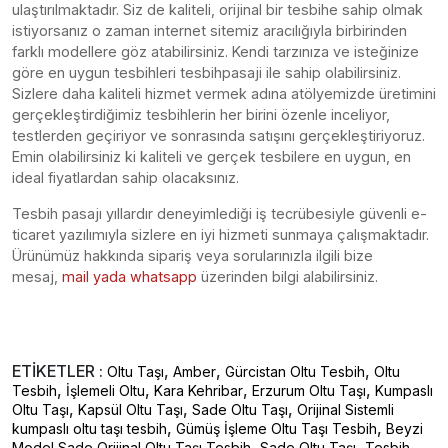
ulaştırılmaktadır. Siz de kaliteli, orijinal bir tesbihe sahip olmak
istiyorsanız o zaman internet sitemiz aracılığıyla birbirinden
farklı modellere göz atabilirsiniz. Kendi tarzınıza ve isteğinize
göre en uygun tesbihleri tesbihpasaji ile sahip olabilirsiniz.
Sizlere daha kaliteli hizmet vermek adına atölyemizde üretimini
gerçekleştirdiğimiz tesbihlerin her birini özenle inceliyor,
testlerden geçiriyor ve sonrasında satışını gerçekleştiriyoruz.
Emin olabilirsiniz ki kaliteli ve gerçek tesbilere en uygun, en
ideal fiyatlardan sahip olacaksınız.
Tesbih pasajı yıllardır deneyimlediği iş tecrübesiyle güvenli e-
ticaret yazılımıyla sizlere en iyi hizmeti sunmaya çalışmaktadır.
Ürünümüz hakkında sipariş veya sorularınızla ilgili bize
mesaj,
mail yada whatsapp
üzerinden bilgi alabilirsiniz.
ETİKETLER :
,
,
,
Oltu Taşı
Amber
Gürcistan Oltu Tesbih
Oltu
,
,
,
,
Tesbih
İşlemeli Oltu
Kara Kehribar
Erzurum Oltu Taşı
Kumpaslı
,
,
,
Oltu Taşı
Kapsül Oltu Taşı
Sade Oltu Taşı
Orijinal Sistemli
,
,
kumpaslı oltu taşı tesbih
Gümüş İşleme Oltu Taşı Tesbih
Beyzi
,
,
Model Sade Orijinal Oltu Taşı Tesbih
Sade Oltu Taşı
Tesbih