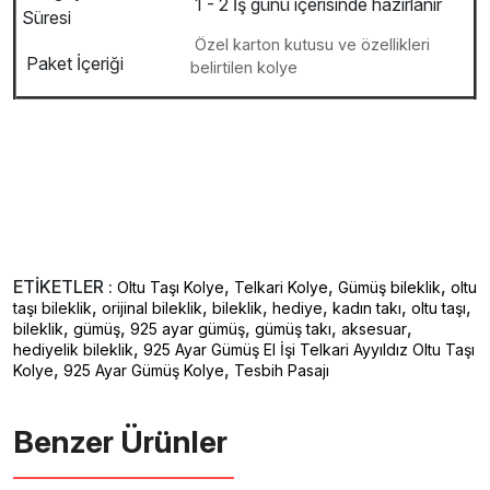
1 - 2 İş günü içerisinde hazırlanır
Süresi
Özel karton kutusu ve özellikleri
Paket İçeriği
belirtilen kolye
ETİKETLER :
,
,
,
Oltu Taşı Kolye
Telkari Kolye
Gümüş bileklik
oltu
,
,
,
,
,
,
taşı bileklik
orijinal bileklik
bileklik
hediye
kadın takı
oltu taşı
,
,
,
,
,
bileklik
gümüş
925 ayar gümüş
gümüş takı
aksesuar
,
hediyelik bileklik
925 Ayar Gümüş El İşi Telkari Ayyıldız Oltu Taşı
,
,
Kolye
925 Ayar Gümüş Kolye
Tesbih Pasajı
Benzer Ürünler ️