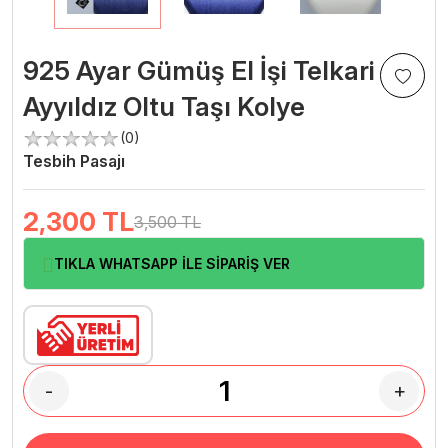
925 Ayar Gümüş El İşi Telkari
Ayyıldız Oltu Taşı Kolye
(0)
Tesbih Pasajı
2,300
TL
3,500 TL
TIKLA WHATSAPP İLE SİPARİŞ VER
-
+