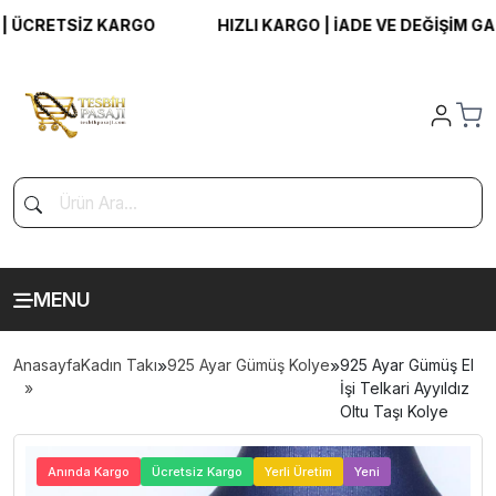
CRETSİZ KARGO
HIZLI KARGO | İADE VE DEĞİŞİM GARAN
MENU
Anasayfa
Kadın Takı
»
925 Ayar Gümüş Kolye
»
925 Ayar Gümüş El
İşi Telkari Ayyıldız
Oltu Taşı Kolye
>
Anında Kargo
Ücretsiz Kargo
Yerli Üretim
Yeni