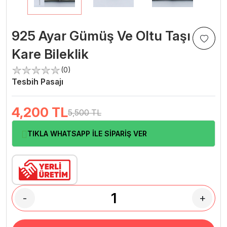
925 Ayar Gümüş Ve Oltu Taşı
Kare Bileklik
(0)
Tesbih Pasajı
4,200
TL
5,500 TL
TIKLA WHATSAPP İLE SİPARİŞ VER
-
+