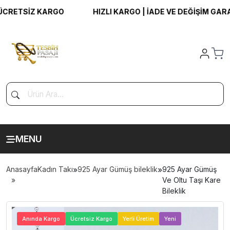
ETSİZ KARGO
HIZLI KARGO | İADE VE DEĞİŞİM GARANTİ
MENU
Anasayfa
Kadın Takı
»
925 Ayar Gümüş bileklik
»
925 Ayar Gümüş
Ve Oltu Taşı Kare
Bileklik
>
Anında Kargo
Ücretsiz Kargo
Yerli Üretim
Yeni