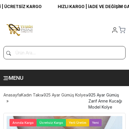
CRETSİZ KARGO
HIZLI KARGO | İADE VE DEĞİŞİM GARAN
MENU
Anasayfa
Kadın Takı
»
925 Ayar Gümüş Kolye
»
925 Ayar Gümüş
Zarif Anne Kucağı
Model Kolye
>
Anında Kargo
Ücretsiz Kargo
Yerli Üretim
Yeni