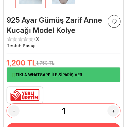
925 Ayar Gümüş Zarif Anne
Kucağı Model Kolye
(0)
Tesbih Pasajı
1,200
TL
1,750 TL
TIKLA WHATSAPP İLE SİPARİŞ VER
-
+