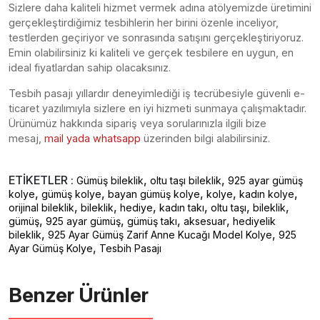
Sizlere daha kaliteli hizmet vermek adına atölyemizde üretimini
gerçekleştirdiğimiz tesbihlerin her birini özenle inceliyor,
testlerden geçiriyor ve sonrasında satışını gerçekleştiriyoruz.
Emin olabilirsiniz ki kaliteli ve gerçek tesbilere en uygun, en
ideal fiyatlardan sahip olacaksınız.
Tesbih pasajı yıllardır deneyimlediği iş tecrübesiyle güvenli e-
ticaret yazılımıyla sizlere en iyi hizmeti sunmaya çalışmaktadır.
Ürünümüz hakkında sipariş veya sorularınızla ilgili bize
mesaj,
mail yada whatsapp
üzerinden bilgi alabilirsiniz.
ETİKETLER :
,
,
Gümüş bileklik
oltu taşı bileklik
925 ayar gümüş
,
,
,
,
,
kolye
gümüş kolye
bayan gümüş kolye
kolye
kadın kolye
,
,
,
,
,
,
orijinal bileklik
bileklik
hediye
kadın takı
oltu taşı
bileklik
,
,
,
,
gümüş
925 ayar gümüş
gümüş takı
aksesuar
hediyelik
,
,
bileklik
925 Ayar Gümüş Zarif Anne Kucağı Model Kolye
925
,
Ayar Gümüş Kolye
Tesbih Pasajı
Benzer Ürünler ️