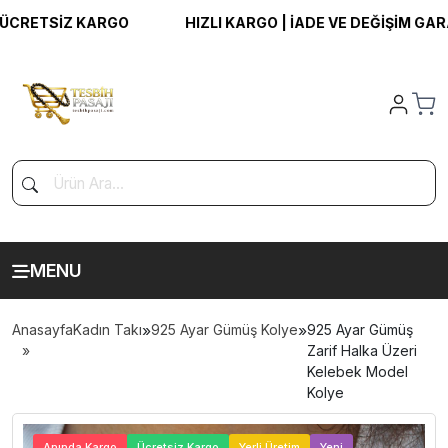
RETSİZ KARGO
HIZLI KARGO | İADE VE DEĞİŞİM GARANTİ
MENU
Anasayfa
Kadın Takı
»
925 Ayar Gümüş Kolye
»
925 Ayar Gümüş
Zarif Halka Üzeri
Kelebek Model
Kolye
>
Anında Kargo
Ücretsiz Kargo
Yerli Üretim
Yeni