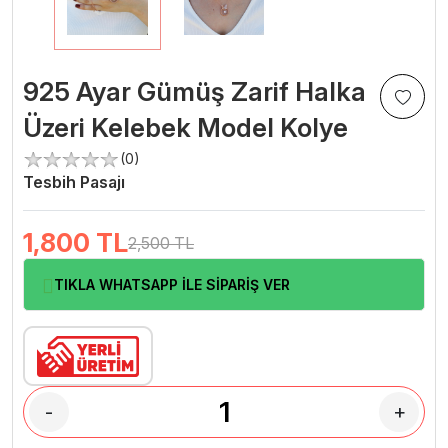
925 Ayar Gümüş Zarif Halka
Üzeri Kelebek Model Kolye
(0)
Tesbih Pasajı
1,800
TL
2,500 TL
TIKLA WHATSAPP İLE SİPARİŞ VER
-
+