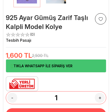
925 Ayar Gümüş Zarif Taşlı
Kalpli Model Kolye
(0)
Tesbih Pasajı
1,600
TL
2,500 TL
TIKLA WHATSAPP İLE SİPARİŞ VER
-
+