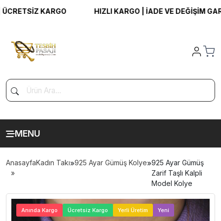
CRETSİZ KARGO
HIZLI KARGO | İADE VE DEĞİŞİM GARANT
MENU
Anasayfa
Kadın Takı
»
925 Ayar Gümüş Kolye
»
925 Ayar Gümüş
Zarif Taşlı Kalpli
Model Kolye
>
Anında Kargo
Ücretsiz Kargo
Yerli Üretim
Yeni