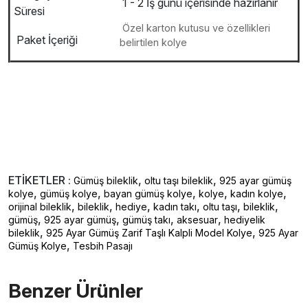
1 - 2 İş günü içerisinde hazırlanır
Süresi
Özel karton kutusu ve özellikleri
Paket İçeriği
belirtilen kolye
ETİKETLER :
,
,
Gümüş bileklik
oltu taşı bileklik
925 ayar gümüş
,
,
,
,
,
kolye
gümüş kolye
bayan gümüş kolye
kolye
kadın kolye
,
,
,
,
,
,
orijinal bileklik
bileklik
hediye
kadın takı
oltu taşı
bileklik
,
,
,
,
gümüş
925 ayar gümüş
gümüş takı
aksesuar
hediyelik
,
,
bileklik
925 Ayar Gümüş Zarif Taşlı Kalpli Model Kolye
925 Ayar
,
Gümüş Kolye
Tesbih Pasajı
Benzer Ürünler ️