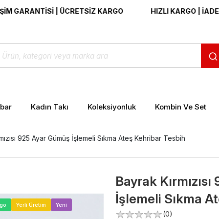
ARANTİSİ | ÜCRETSİZ KARGO
HIZLI KARGO | İADE VE DE
ibar
Kadın Takı
Koleksiyonluk
Kombin Ve Set
mızısı 925 Ayar Gümüş İşlemeli Sıkma Ateş Kehribar Tesbih
Bayrak Kırmızısı
İşlemeli Sıkma At
>
rgo
Yerli Üretim
Yeni
(0)