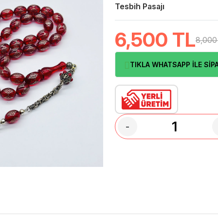
Tesbih Pasajı
6,500
TL
8,000
TIKLA WHATSAPP İLE SİPA
-