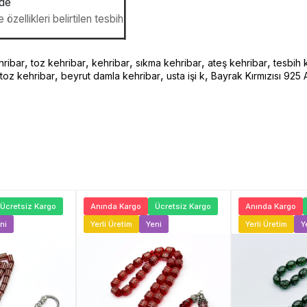
nde
özellikleri belirtilen tesbih
,
,
,
,
,
hribar
toz kehribar
kehribar
sıkma kehribar
ateş kehribar
tesbih 
,
,
,
toz kehribar
beyrut damla kehribar
usta işi k
Bayrak Kırmızısı 925
Ücretsiz Kargo
Anında Kargo
Ücretsiz Kargo
Anında Kargo
ni
Yerli Üretim
Yeni
Yerli Üretim
Y