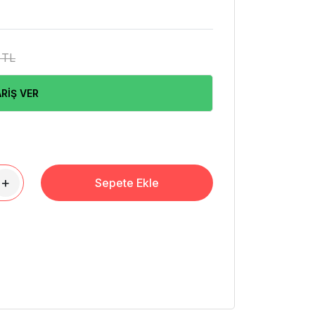
 TL
RİŞ VER
+
Sepete Ekle