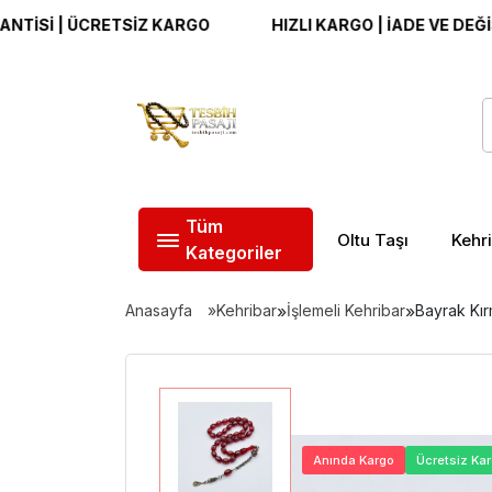
 | ÜCRETSİZ KARGO
HIZLI KARGO | İADE VE DEĞİŞİM G
Tüm
Oltu Taşı
Kehr
Kategoriler
Anasayfa
Kehribar
»
İşlemeli Kehribar
»
Bayrak Kır
Anında Kargo
Ücretsiz Ka