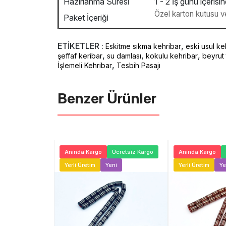
Hazırlanma Süresi
1 - 2 İş günü içerisi
Özel karton kutusu ve 
Paket İçeriği
ETİKETLER :
,
Eskitme sıkma kehribar
eski usul ke
,
,
,
şeffaf keribar
su damlası
kokulu kehribar
beyrut 
,
İşlemeli Kehribar
Tesbih Pasajı
Benzer Ürünler ️
Ücretsiz Kargo
Anında Kargo
Ücretsiz Kargo
Anında Kargo
ni
TÜKENDİ
Yerli Üretim
Yeni
Yerli Üretim
Ye