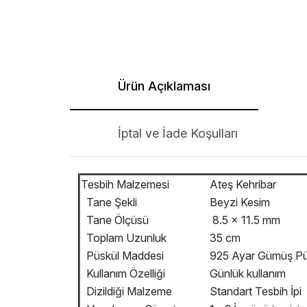
Ürün Açıklaması
İptal ve İade Koşulları
Tesbih Malzemesi
Ateş Kehribar
Tane Şekli
Beyzi Kesim
Tane Ölçüsü
8.5 x 11.5 mm
Toplam Uzunluk
35 cm
Püskül Maddesi
925 Ayar Gümüş Pü
Kullanım Özelliği
Günlük kullanım
Dizildiği Malzeme
Standart Tesbih İpi