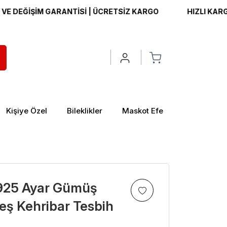
ĞİŞİM GARANTİSİ | ÜCRETSİZ KARGO
HIZLI KARGO | İA
Kişiye Özel
Bileklikler
Maskot Efe
 925 Ayar Gümüş
eş Kehribar Tesbih
>