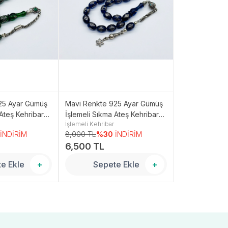
925 Ayar Gümüş
Mavi Renkte 925 Ayar Gümüş
925 Ayar İşlem
 Ateş Kehribar
İşlemeli Sıkma Ateş Kehribar
Kesim Kehriba
İşlemeli Kehribar
İşlemeli Kehriba
Tesbih
İNDİRİM
8,000 TL
%30
İNDİRİM
9,000 TL
%3
6,500 TL
7,500 TL
e Ekle
+
Sepete Ekle
+
Sepe