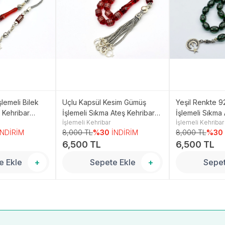
şlemeli Bilek
Uçlu Kapsül Kesim Gümüş
Yeşil Renkte 
 Kehribar
İşlemeli Sıkma Ateş Kehribar
İşlemeli Sıkma
İşlemeli Kehribar
İşlemeli Kehribar
Tesbih
Tesbih
İNDİRİM
8,000 TL
%30
İNDİRİM
8,000 TL
%30
6,500 TL
6,500 TL
e Ekle
+
Sepete Ekle
+
Sepet