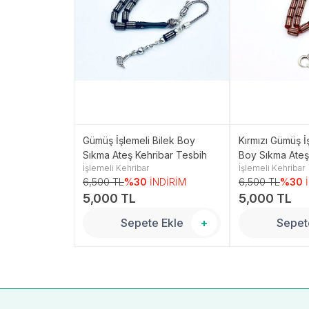
Kesme Bilek
Gümüş İşlemeli Bilek Boy
Kırmızı Gümüş İ
ar Tesbih
Sıkma Ateş Kehribar Tesbih
Boy Sıkma Ateş
İşlemeli Kehribar
İşlemeli Kehribar
Tesbih
NDİRİM
6,500 TL
%30
İNDİRİM
6,500 TL
%30
5,000 TL
5,000 TL
 Ekle
+
Sepete Ekle
+
Sepet