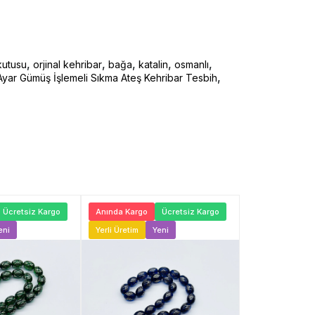
,
,
,
,
,
kutusu
orjinal kehribar
bağa
katalin
osmanlı
,
 Ayar Gümüş İşlemeli Sıkma Ateş Kehribar Tesbih
Ücretsiz Kargo
Anında Kargo
Ücretsiz Kargo
Anında Kargo
eni
Yerli Üretim
Yeni
Yerli Üretim