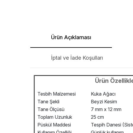
Ürün Açıklaması
İptal ve İade Koşulları
Ürün Özellikle
Tesbih Malzemesi
Kuka Ağacı
Tane Şekli
Beyzi Kesim
Tane Ölçüsü
7 mm x 12 mm
Toplam Uzunluk
25 cm
Püskül Maddesi
Tespih Danesi (Sist
Kullanım Özelliği
Günlük kullanım