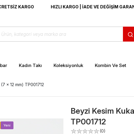
Z KARGO
HIZLI KARGO | İADE VE DEĞİŞİM GARANTİSİ | 
ibar
Kadın Takı
Koleksiyonluk
Kombin Ve Set
 (7 x 12 mm) TP001712
Beyzi Kesim Kuka
TP001712
>
Yeni
(0)