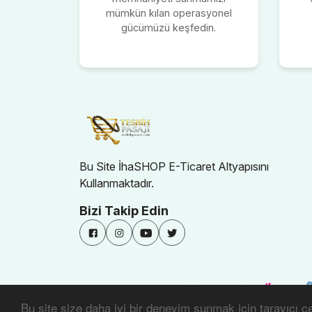
mümkün kılan operasyonel
gücümüzü keşfedin.
Bu Site İhaSHOP E-Ticaret Altyapısını
Kullanmaktadır.
Bizi Takip Edin
Bu site size daha iyi bir deneyim sunmak için tarayıcı çer