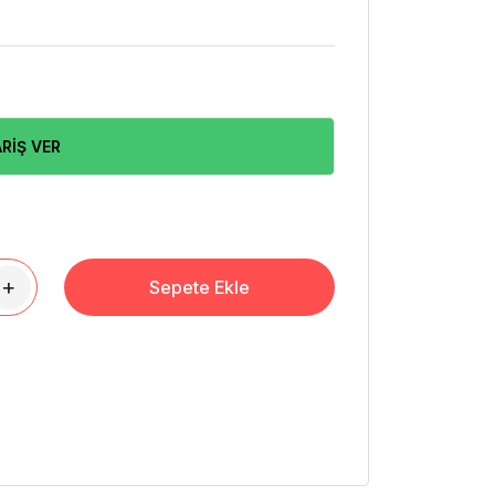
RİŞ VER
+
Sepete Ekle