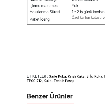
İşleme mazemesi
Yok
Hazırlanma Süresi
1 - 2 İş günü içerisi
Özel karton kutusu ve 
Paket İçeriği
ETİKETLER :
,
,
,
Sade Kuka
Kınalı Kuka
El İşi Kuka
,
,
TP001712
Kuka
Tesbih Pasajı
Benzer Ürünler ️