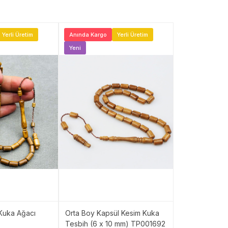
Yerli Üretim
Anında Kargo
Yerli Üretim
Anında Kargo
Yeni
Yeni
Kuka Ağacı
Orta Boy Kapsül Kesim Kuka
Halkalı İmamel
Tesbih (6 x 10 mm) TP001692
Kuka Ağacı T