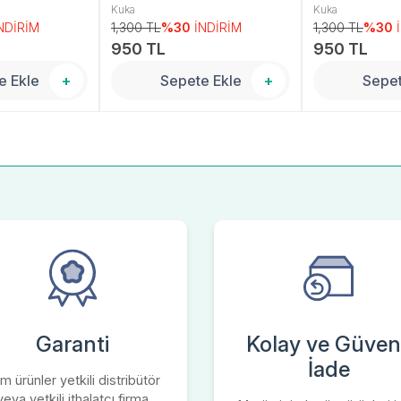
Kuka
Kuka
NDİRİM
1,300 TL
%30
İNDİRİM
1,300 TL
%30
950 TL
950 TL
e Ekle
+
Sepete Ekle
+
Sepet
Garanti
Kolay ve Güvenl
İade
m ürünler yetkili distribütör
veya yetkili ithalatçı firma