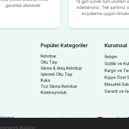
14 gün içinde tüm ürünleri 
garantisi altındadır.
edebilirsiniz. Tek şartımız 
koşullarına uygun olması
Popüler Kategoriler
Kurumsal
Kehribar
İletişim
Oltu Taşı
Gizlilik ve Ku
Sıkma & Ateş Kehribar
Kargo ve Taşı
İşlemeli Oltu Taşı
Kişiye Özel S
Kuka
Mesafeli Sat
Toz Sıkma Kehribar
Garanti ve İ
Koleksiyonluk
ezlerini kullanır.