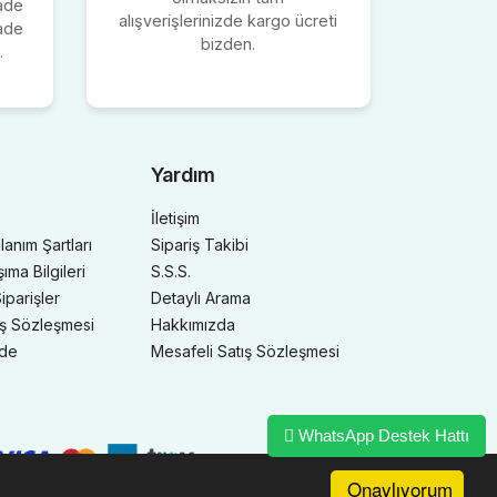
iade
alışverişlerinizde kargo ücreti
iade
bizden.
.
Yardım
İletişim
llanım Şartları
Sipariş Takibi
ma Bilgileri
S.S.S.
iparişler
Detaylı Arama
ış Sözleşmesi
Hakkımızda
ade
Mesafeli Satış Sözleşmesi
WhatsApp Destek Hattı
Onaylıyorum