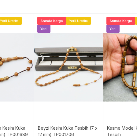
Yerli Üretim
Anında Kargo
Yerli Üretim
Anında Kargo
Yeni
Yeni
e Kesim Kuka
Beyzi Kesim Kuka Tesbih (7 x
Kesme Model 
 mm) TP001689
12 mm) TP001706
Tesbih