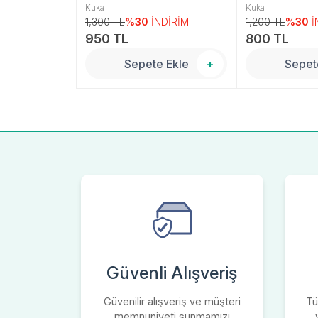
Kuka
Kuka
NDİRİM
1,300 TL
%30
İNDİRİM
1,200 TL
%30
İ
950 TL
800 TL
 Ekle
+
Sepete Ekle
+
Sepet
Güvenli Alışveriş
Güvenilir alışveriş ve müşteri
Tü
memnuniyeti sunmamızı