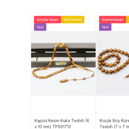
Yerli Üretim
Anında Kargo
Yerli Üretim
Anında Kargo
Yeni
Yeni
emli Kuka
Kapsül Kesim Kuka Tesbih (6
Küçük Boy Kür
x 10 mm) TP001713
Tesbih (7 x 7