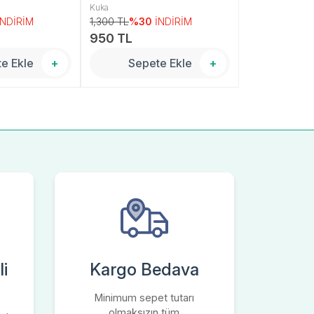
Kuka
Kuka
İNDİRİM
1,300 TL
%30
İNDİRİM
1,300 TL
%30
950 TL
950 TL
e Ekle
+
Sepete Ekle
+
Sepe
i
Kargo Bedava
Minimum sepet tutarı
olmaksızın tüm