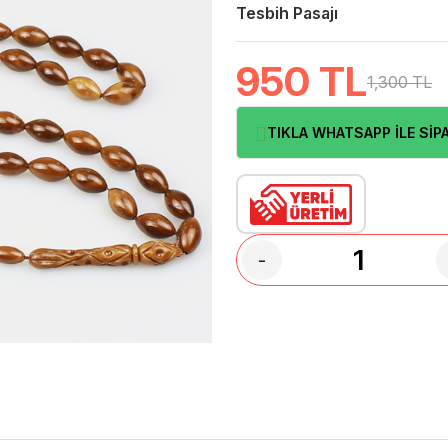
Tesbih Pasajı
950
TL
1,300 TL
TIKLA WHATSAPP İLE SİPA
-