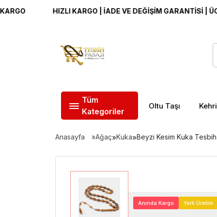
HIZLI KARGO | İADE VE DEĞİŞİM GARANTİSİ | ÜCRETSİ
Tüm
Oltu Taşı
Kehr
Kategoriler
Anasayfa
Ağaç
»
Kuka
»
Beyzi Kesim Kuka Tesbih
Anında Kargo
Yerli Üretim