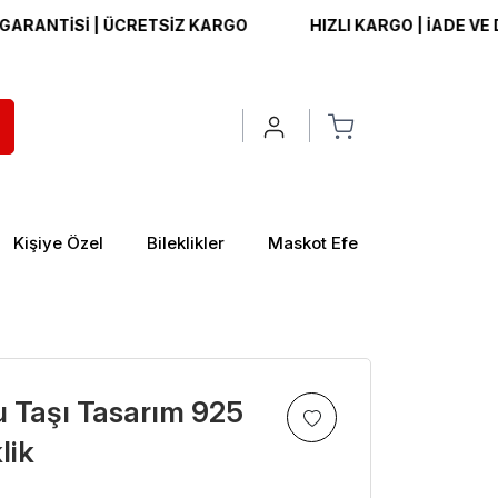
TİSİ | ÜCRETSİZ KARGO
HIZLI KARGO | İADE VE DEĞİŞİ
Kişiye Özel
Bileklikler
Maskot Efe
 Taşı Tasarım 925
lik
>