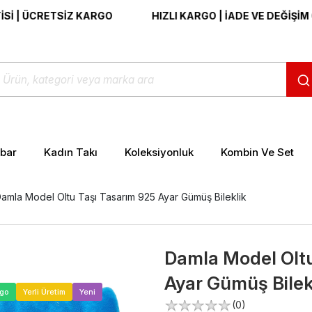
CRETSİZ KARGO
HIZLI KARGO | İADE VE DEĞİŞİM GARAN
ibar
Kadın Takı
Koleksiyonluk
Kombin Ve Set
amla Model Oltu Taşı Tasarım 925 Ayar Gümüş Bileklik
Damla Model Oltu
Ayar Gümüş Bilek
>
rgo
Yerli Üretim
Yeni
(0)