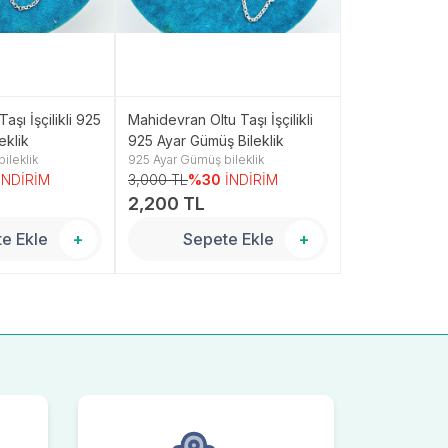
aşı İşçilikli 925
Mahidevran Oltu Taşı İşçilikli
Dilruba Oltu Taş
eklik
925 Ayar Gümüş Bileklik
Ayar Gümüş Bil
ileklik
925 Ayar Gümüş bileklik
925 Ayar Gümüş 
İNDİRİM
3,000 TL
%30
İNDİRİM
3,250 TL
%3
2,200 TL
2,400 TL
e Ekle
+
Sepete Ekle
+
Sepe