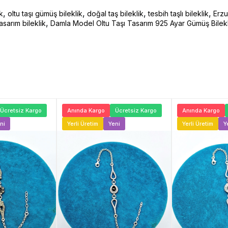
,
,
,
,
k
oltu taşı gümüş bileklik
doğal taş bileklik
tesbih taşlı bileklik
Erzu
,
sarım bileklik
Damla Model Oltu Taşı Tasarım 925 Ayar Gümüş Bilekl
Ücretsiz Kargo
Anında Kargo
Ücretsiz Kargo
Anında Kargo
ni
Yerli Üretim
Yeni
Yerli Üretim
Y