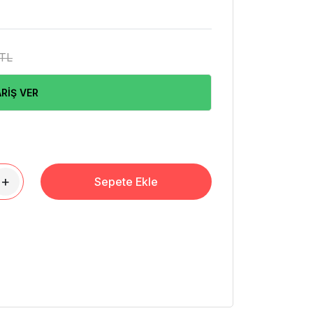
 TL
RİŞ VER
+
Sepete Ekle