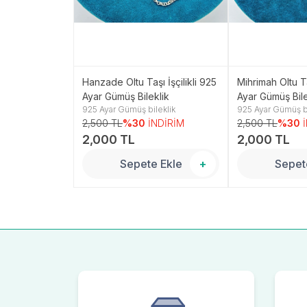
i Model 925
Hanzade Oltu Taşı İşçilikli 925
Mihrimah Oltu Ta
klik
Ayar Gümüş Bileklik
Ayar Gümüş Bile
leklik
925 Ayar Gümüş bileklik
925 Ayar Gümüş bi
NDİRİM
2,500 TL
%30
İNDİRİM
2,500 TL
%30
2,000 TL
2,000 TL
 Ekle
+
Sepete Ekle
+
Sepet