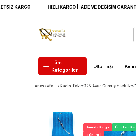
KARGO
HIZLI KARGO | İADE VE DEĞİŞİM GARANTİSİ | Ü
Tüm
Oltu Taşı
Kehr
Kategoriler
Anasayfa
Kadın Takı
»
925 Ayar Gümüş bileklik
»
D
Anında Kargo
Ücretsiz Ka
TÜKENDİ