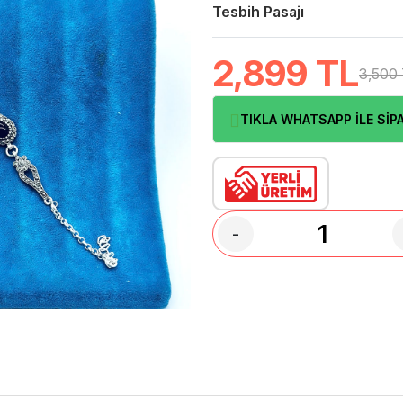
Tesbih Pasajı
2,899
TL
3,500
TIKLA WHATSAPP İLE SİPA
-