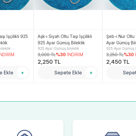
şı İşçilikli 925
Aşk-ı Siyah Oltu Taşı İşçilikli
Şeb-i Nur Oltu T
klik
925 Ayar Gümüş Bileklik
Ayar Gümüş Bil
leklik
925 Ayar Gümüş bileklik
925 Ayar Gümüş b
İNDİRİM
3,000 TL
%30
İNDİRİM
3,250 TL
%30
2,250 TL
2,450 TL
e Ekle
+
Sepete Ekle
+
Sepet