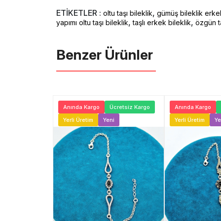
ETİKETLER :
,
oltu taşı bileklik
gümüş bileklik erke
,
,
yapımı oltu taşı bileklik
taşlı erkek bileklik
özgün ta
Benzer Ürünler ️
Ücretsiz Kargo
Anında Kargo
Ücretsiz Kargo
Anında Kargo
ni
Yerli Üretim
Yeni
Yerli Üretim
Ye