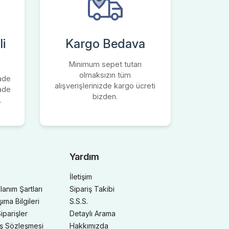
i
Kargo Bedava
Minimum sepet tutarı
olmaksızın tüm
iade
alışverişlerinizde kargo ücreti
iade
bizden.
.
Yardım
İletişim
llanım Şartları
Sipariş Takibi
ma Bilgileri
S.S.S.
iparişler
Detaylı Arama
ış Sözleşmesi
Hakkımızda