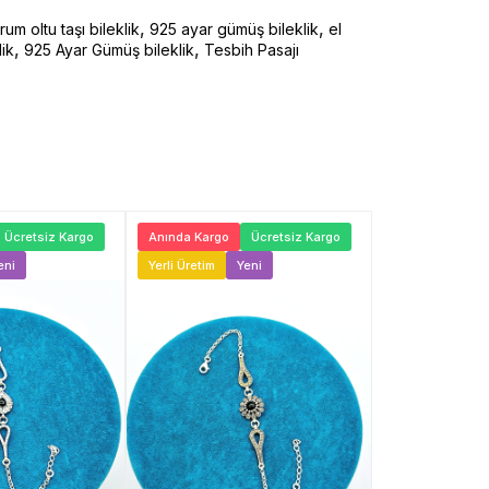
,
,
rum oltu taşı bileklik
925 ayar gümüş bileklik
el
,
,
ik
925 Ayar Gümüş bileklik
Tesbih Pasajı
Ücretsiz Kargo
Anında Kargo
Ücretsiz Kargo
Anında Kargo
eni
Yerli Üretim
Yeni
Yerli Üretim