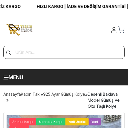
KARGO
HIZLI KARGO | İADE VE DEĞİŞİM GARANTİSİ | ÜC
MENU
Anasayfa
Kadın Takı
»
925 Ayar Gümüş Kolye
»
Desenli Baklava
Model Gümüş Ve
Oltu Taşlı Kolye
>
Anında Kargo
Ücretsiz Kargo
Yerli Üretim
Yeni