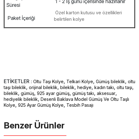
1 - 2 İş günü içerisinde hazırlanır
Süresi
Özel karton kutusu ve özellikleri
Paket İçeriği
belirtilen kolye
ETİKETLER :
,
,
,
Oltu Taşı Kolye
Telkari Kolye
Gümüş bileklik
oltu
,
,
,
,
,
,
taşı bileklik
orijinal bileklik
bileklik
hediye
kadın takı
oltu taşı
,
,
,
,
,
bileklik
gümüş
925 ayar gümüş
gümüş takı
aksesuar
,
hediyelik bileklik
Desenli Baklava Model Gümüş Ve Oltu Taşlı
,
,
Kolye
925 Ayar Gümüş Kolye
Tesbih Pasajı
Benzer Ürünler ️