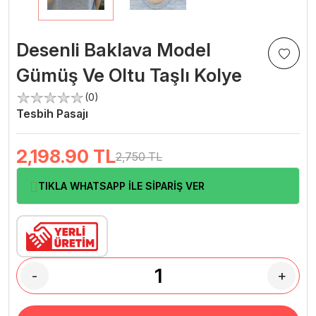
Desenli Baklava Model
Gümüş Ve Oltu Taşlı Kolye
(0)
Tesbih Pasajı
2,198.90
TL
2,750 TL
TIKLA WHATSAPP İLE SİPARİŞ VER
-
+