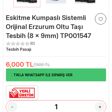
Eskitme Kumpaslı Sistemli
Orijinal Erzurum Oltu Taşı
Tesbih (8 x 9mm) TP001547
(0)
Tesbih Pasajı
6,000
TL
7,500 TL
TIKLA WHATSAPP İLE SİPARİŞ VER
-
+