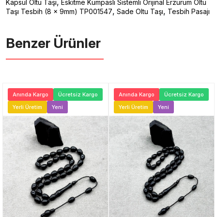
,
Kapsül Oltu Taşı
Eskitme Kumpaslı Sistemli Orijinal Erzurum Oltu
,
,
Taşı Tesbih (8 x 9mm) TP001547
Sade Oltu Taşı
Tesbih Pasajı
Benzer Ürünler ️
Anında Kargo
Ücretsiz Kargo
Anında Kargo
Ücretsiz Kargo
Yerli Üretim
Yeni
Yerli Üretim
Yeni