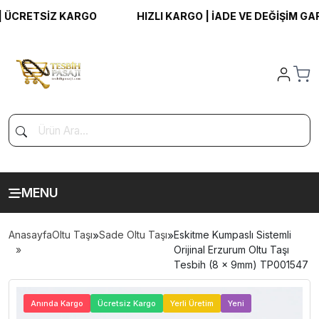
CRETSİZ KARGO
HIZLI KARGO | İADE VE DEĞİŞİM GARAN
MENU
Anasayfa
Oltu Taşı
»
Sade Oltu Taşı
»
Eskitme Kumpaslı Sistemli
Orijinal Erzurum Oltu Taşı
Tesbih (8 x 9mm) TP001547
>
Anında Kargo
Ücretsiz Kargo
Yerli Üretim
Yeni