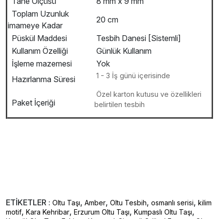
Tane Ölçüsü
8 mm x 9 mm
Toplam Uzunluk
20 cm
imameye Kadar
Püskül Maddesi
Tesbih Danesi [Sistemli]
Kullanım Özelliği
Günlük Kullanım
İşleme mazemesi
Yok
1 - 3 İş günü içerisinde
Hazırlanma Süresi
Özel karton kutusu ve özellikleri
Paket İçeriği
belirtilen tesbih
ETİKETLER :
,
,
,
,
Oltu Taşı
Amber
Oltu Tesbih
osmanlı serisi
kilim
,
,
,
,
motif
Kara Kehribar
Erzurum Oltu Taşı
Kumpaslı Oltu Taşı