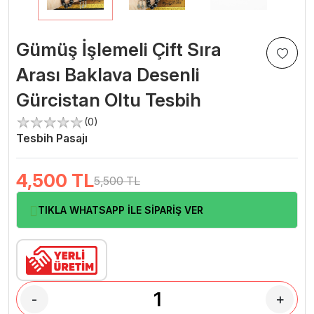
Gümüş İşlemeli Çift Sıra
Arası Baklava Desenli
Gürcistan Oltu Tesbih
(0)
Tesbih Pasajı
4,500
TL
5,500 TL
TIKLA WHATSAPP İLE SİPARİŞ VER
-
+