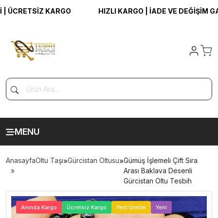
ÜCRETSİZ KARGO
HIZLI KARGO | İADE VE DEĞİŞİM GARAN
MENU
Anasayfa
Oltu Taşı
»
Gürcistan Oltusu
»
Gümüş İşlemeli Çift Sıra
Arası Baklava Desenli
Gürcistan Oltu Tesbih
>
Anında Kargo
Ücretsiz Kargo
Yerli Üretim
Yeni