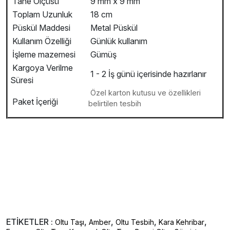
Tane Ölçüsü
9 mm x 9 mm
Toplam Uzunluk
18 cm
Püskül Maddesi
Metal Püskül
Kullanım Özelliği
Günlük kullanım
İşleme mazemesi
Gümüş
Kargoya Verilme
1 - 2 İş günü içerisinde hazırlanır
Süresi
Özel karton kutusu ve özellikleri
Paket İçeriği
belirtilen tesbih
ETİKETLER :
,
,
,
,
Oltu Taşı
Amber
Oltu Tesbih
Kara Kehribar