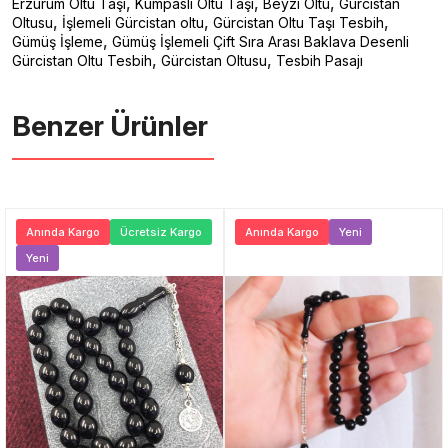
,
,
,
Erzurum Oltu Taşı
Kumpaslı Oltu Taşı
Beyzi Oltu
Gürcistan
,
,
,
Oltusu
İşlemeli Gürcistan oltu
Gürcistan Oltu Taşı Tesbih
,
Gümüş İşleme
Gümüş İşlemeli Çift Sıra Arası Baklava Desenli
,
,
Gürcistan Oltu Tesbih
Gürcistan Oltusu
Tesbih Pasajı
Benzer Ürünler ️
Anında Kargo
Ücretsiz Kargo
Anında Kargo
Yeni
Yeni