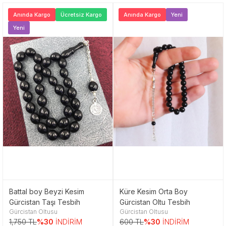
Anında Kargo
Ücretsiz Kargo
Anında Kargo
Yeni
Yeni
Battal boy Beyzi Kesim
Küre Kesim Orta Boy
Gürcistan Taşı Tesbih
Gürcistan Oltu Tesbih
Gürcistan Oltusu
Gürcistan Oltusu
1,750 TL
%30
İNDİRİM
600 TL
%30
İNDİRİM