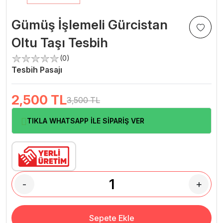
Gümüş İşlemeli Gürcistan
Oltu Taşı Tesbih
(0)
Tesbih Pasajı
2,500
TL
3,500 TL
TIKLA WHATSAPP İLE SİPARİŞ VER
-
+
Sepete Ekle