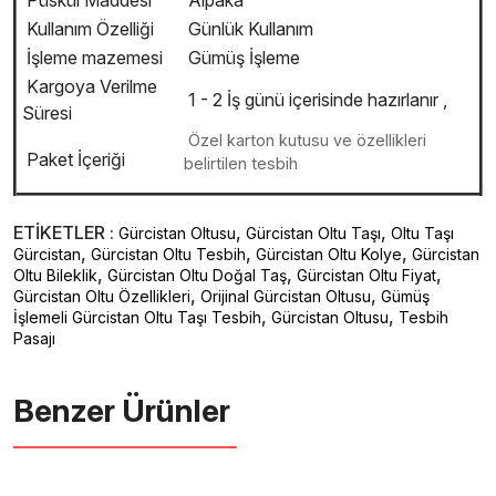
Püskül Maddesi
Alpaka
Kullanım Özelliği
Günlük Kullanım
İşleme mazemesi
Gümüş İşleme
Kargoya Verilme
1 - 2 İş günü içerisinde hazırlanır ,
Süresi
Özel karton kutusu ve özellikleri
Paket İçeriği
belirtilen tesbih
ETİKETLER :
,
,
Gürcistan Oltusu
Gürcistan Oltu Taşı
Oltu Taşı
,
,
,
Gürcistan
Gürcistan Oltu Tesbih
Gürcistan Oltu Kolye
Gürcistan
,
,
,
Oltu Bileklik
Gürcistan Oltu Doğal Taş
Gürcistan Oltu Fiyat
,
,
Gürcistan Oltu Özellikleri
Orijinal Gürcistan Oltusu
Gümüş
,
,
İşlemeli Gürcistan Oltu Taşı Tesbih
Gürcistan Oltusu
Tesbih
Pasajı
Benzer Ürünler ️