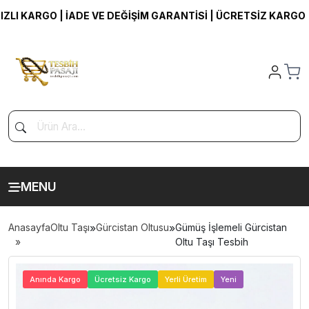
 KARGO | İADE VE DEĞİŞİM GARANTİSİ | ÜCRETSİZ KARGO
MENU
Anasayfa
Oltu Taşı
»
Gürcistan Oltusu
»
Gümüş İşlemeli Gürcistan
Oltu Taşı Tesbih
>
Anında Kargo
Ücretsiz Kargo
Yerli Üretim
Yeni