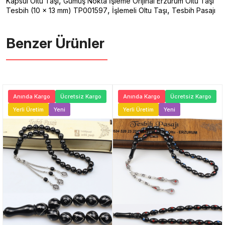
,
Kapsül Oltu Taşı
Gümüş Nokta İşleme Orijinal Erzurum Oltu Taşı
,
,
Tesbih (10 x 13 mm) TP001597
İşlemeli Oltu Taşı
Tesbih Pasajı
Benzer Ürünler ️
Anında Kargo
Ücretsiz Kargo
Anında Kargo
Ücretsiz Kargo
Yerli Üretim
Yeni
Yerli Üretim
Yeni