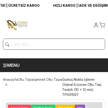
 | ÜCRETSİZ KARGO
HIZLI KARGO | İADE VE DEĞİŞİM G
MENU
Anasayfa
Oltu Taşı
»
İşlemeli Oltu Taşı
»
Gümüş Nokta İşleme
Orijinal Erzurum Oltu Taşı
Tesbih (10 x 13 mm)
TP001597
>
Anında Kargo
Ücretsiz Kargo
Yerli Üretim
Yeni