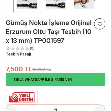
Gümüş Nokta İşleme Orijinal
Erzurum Oltu Taşı Tesbih (10
x 13 mm) TP001597
(0)
Tesbih Pasajı
7,500
TL
10,000 TL
TIKLA WHATSAPP İLE SİPARİŞ VER