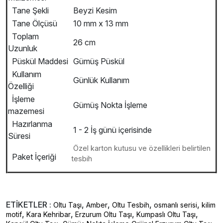
Tane Şekli
Beyzi Kesim
Tane Ölçüsü
10 mm x 13 mm
Toplam
26 cm
Uzunluk
Püskül Maddesi
Gümüş Püskül
Kullanım
Günlük Kullanım
Özelliği
İşleme
Gümüş Nokta İşleme
mazemesi
Hazırlanma
1 - 2 İş günü içerisinde
Süresi
Özel karton kutusu ve özellikleri belirtilen
Paket İçeriği
tesbih
ETİKETLER :
,
,
,
,
Oltu Taşı
Amber
Oltu Tesbih
osmanlı serisi
kilim
,
,
,
,
motif
Kara Kehribar
Erzurum Oltu Taşı
Kumpaslı Oltu Taşı