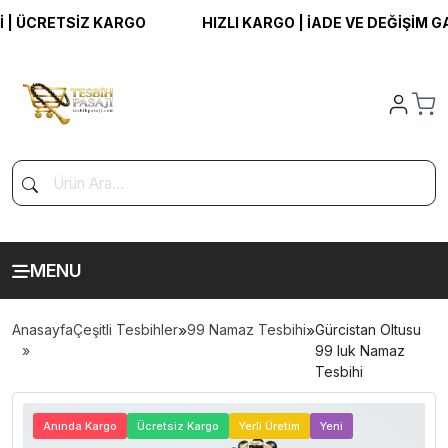
 ÜCRETSİZ KARGO
HIZLI KARGO | İADE VE DEĞİŞİM GAR
MENU
Anasayfa
Çeşitli Tesbihler
»
99 Namaz Tesbihi
»
Gürcistan Oltusu
99 luk Namaz
Tesbihi
>
Anında Kargo
Ücretsiz Kargo
Yerli Üretim
Yeni