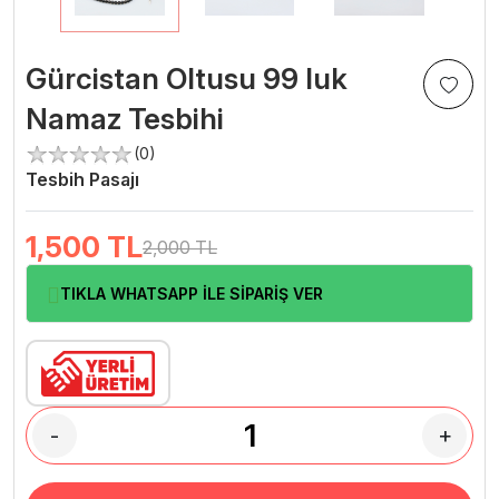
Gürcistan Oltusu 99 luk
Namaz Tesbihi
(0)
Tesbih Pasajı
1,500
TL
2,000 TL
TIKLA WHATSAPP İLE SİPARİŞ VER
-
+