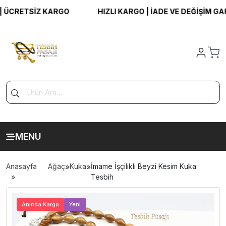
ÜCRETSİZ KARGO
HIZLI KARGO | İADE VE DEĞİŞİM GARA
MENU
Anasayfa
Ağaç
»
Kuka
»
İmame İşçilikli Beyzi Kesim Kuka
Tesbih
>
Anında Kargo
Yeni