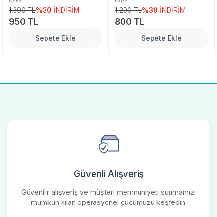
Kuka
Kuka
1,300 TL
%30
İNDİRİM
1,200 TL
%30
İNDİRİM
950 TL
800 TL
Sepete Ekle
Sepete Ekle
Güvenli Alışveriş
Güvenilir alışveriş ve müşteri memnuniyeti sunmamızı
mümkün kılan operasyonel gücümüzü keşfedin.