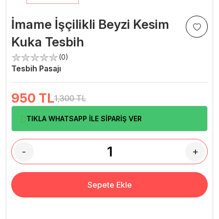
İmame İşçilikli Beyzi Kesim
Kuka Tesbih
(0)
Tesbih Pasajı
950
TL
1,300 TL
TIKLA WHATSAPP İLE SİPARİŞ VER
-
+
Sepete Ekle