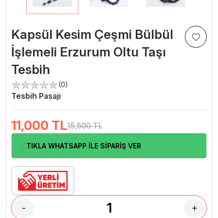
Kapsül Kesim Çeşmi Bülbül
İşlemeli Erzurum Oltu Taşı
Tesbih
(0)
Tesbih Pasajı
11,000
TL
15,500 TL
TIKLA WHATSAPP İLE SİPARİŞ VER
-
+