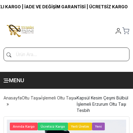
ARGO | İADE VE DEĞİŞİM GARANTİSİ | ÜCRETSİZ KARGO
MENU
Anasayfa
Oltu Taşı
»
İşlemeli Oltu Taşı
»
Kapsül Kesim Çeşmi Bülbül
İşlemeli Erzurum Oltu Taşı
Tesbih
>
Anında Kargo
Ücretsiz Kargo
Yerli Üretim
Yeni