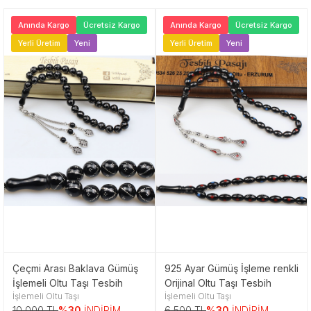
Anında Kargo
Ücretsiz Kargo
Anında Kargo
Ücretsiz Kargo
Yerli Üretim
Yeni
Yerli Üretim
Yeni
Çeçmi Arası Baklava Gümüş
925 Ayar Gümüş İşleme renkli
İşlemeli Oltu Taşı Tesbih
Orijinal Oltu Taşı Tesbih
İşlemeli Oltu Taşı
İşlemeli Oltu Taşı
10,000 TL
%30
İNDİRİM
6,500 TL
%30
İNDİRİM