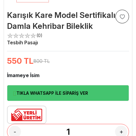
Karışık Kare Model Sertifikalı
Damla Kehribar Bileklik
(0)
Tesbih Pasajı
550
TL
800 TL
İmameye İsim
TIKLA WHATSAPP İLE SİPARİŞ VER
-
+