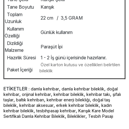
Tane Boyutu
Karışık
Toplam
22 cm / 3,5 GRAM
Uzunluk
Kullanım
Günlük kullanım
Özelliği
Dizildiği
Paraşüt İpi
Malzeme
Hazırlık Süresi
1 - 2 İş günü içerisinde hazırlanır.
Özel karton kutusu ve özellikleri belirtilen
Paket İçeriği
bileklik
ETİKETLER :
,
,
damla kehribar
damla kehribar bileklik
doğal
,
,
,
,
kehribar
orijinal kehribar
kehribar bileklik
kehribar takı
şifalı
,
,
,
taşlar
baltık kehribarı
kehribar enerji bilekliği
doğal taş
,
,
,
bileklik
kehribar aksesuar
erkek kehribar bileklik
kadın
,
,
kehribar bileklik
tesbihpasajı kehribar
Karışık Kare Model
,
,
Sertifikalı Damla Kehribar Bileklik
Bileklikler
Tesbih Pasajı