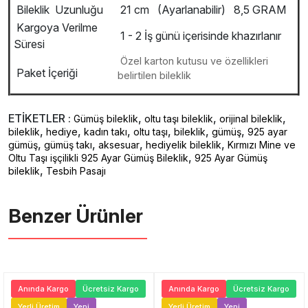
Bileklik Uzunluğu
21 cm (Ayarlanabilir) 8,5 GRAM
Kargoya Verilme
1 - 2 İş günü içerisinde khazırlanır
Süresi
Özel karton kutusu ve özellikleri
Paket İçeriği
belirtilen bileklik
ETİKETLER :
,
,
,
Gümüş bileklik
oltu taşı bileklik
orijinal bileklik
,
,
,
,
,
,
bileklik
hediye
kadın takı
oltu taşı
bileklik
gümüş
925 ayar
,
,
,
,
gümüş
gümüş takı
aksesuar
hediyelik bileklik
Kırmızı Mine ve
,
Oltu Taşı işçilikli 925 Ayar Gümüş Bileklik
925 Ayar Gümüş
,
bileklik
Tesbih Pasajı
Benzer Ürünler ️
Anında Kargo
Ücretsiz Kargo
Anında Kargo
Ücretsiz Kargo
Yerli Üretim
Yeni
Yerli Üretim
Yeni