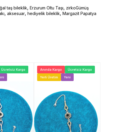
,
,
al taş bileklik
Erzurum Oltu Taşı
zirkoGümüş
,
,
,
akı
aksesuar
hediyelik bileklik
Margazit Papatya
Ücretsiz Kargo
Anında Kargo
Ücretsiz Kargo
Anında Kargo
eni
Yerli Üretim
Yeni
Yerli Üretim