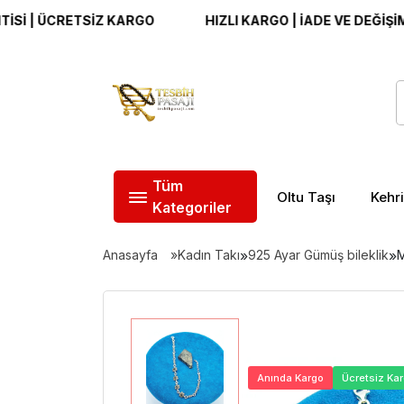
| ÜCRETSİZ KARGO
HIZLI KARGO | İADE VE DEĞİŞİM GAR
Tüm
Oltu Taşı
Kehr
Kategoriler
Anasayfa
Kadın Takı
»
925 Ayar Gümüş bileklik
»
M
Anında Kargo
Ücretsiz Ka