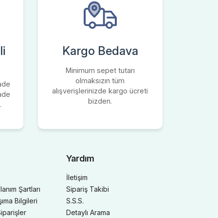
i
Kargo Bedava
Minimum sepet tutarı
olmaksızın tüm
iade
alışverişlerinizde kargo ücreti
iade
bizden.
.
Yardım
İletişim
llanım Şartları
Sipariş Takibi
ma Bilgileri
S.S.S.
iparişler
Detaylı Arama