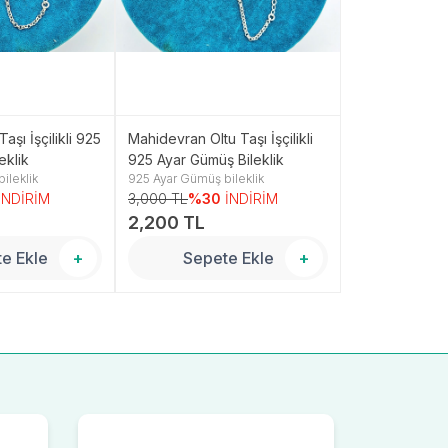
aşı İşçilikli 925
Mahidevran Oltu Taşı İşçilikli
Dilruba Oltu Taş
eklik
925 Ayar Gümüş Bileklik
Ayar Gümüş Bil
ileklik
925 Ayar Gümüş bileklik
925 Ayar Gümüş 
İNDİRİM
3,000 TL
%30
İNDİRİM
3,250 TL
%3
2,200 TL
2,400 TL
e Ekle
+
Sepete Ekle
+
Sepe