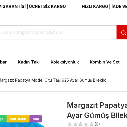
ANTİSİ | ÜCRETSİZ KARGO
HIZLI KARGO | İADE VE DEĞ
ibar
Kadın Takı
Koleksiyonluk
Kombin Ve Set
argazit Papatya Model Oltu Taşı 925 Ayar Gümüş Bileklik
Margazit Papatya
Ayar Gümüş Bilek
>
rgo
Yerli Üretim
Yeni
(0)