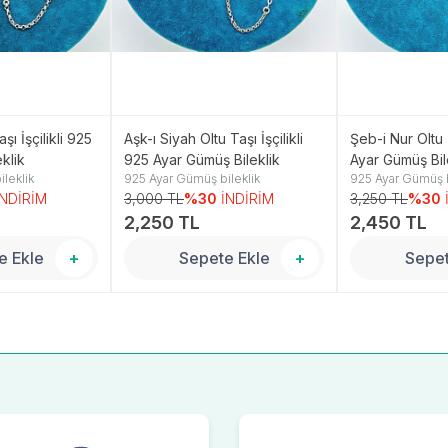
şı İşçilikli 925
Aşk-ı Siyah Oltu Taşı İşçilikli
Şeb-i Nur Oltu T
klik
925 Ayar Gümüş Bileklik
Ayar Gümüş Bil
leklik
925 Ayar Gümüş bileklik
925 Ayar Gümüş b
İNDİRİM
3,000 TL
%30
İNDİRİM
3,250 TL
%30
2,250 TL
2,450 TL
e Ekle
+
Sepete Ekle
+
Sepet