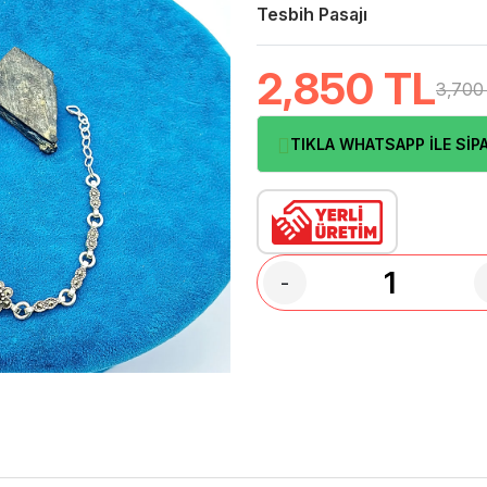
Tesbih Pasajı
2,850
TL
3,700
TIKLA WHATSAPP İLE SİPA
-