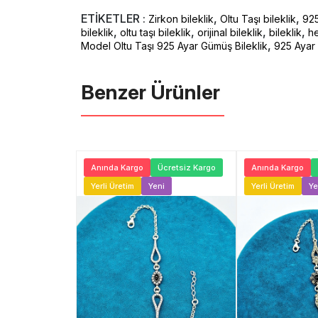
ETİKETLER :
,
,
Zirkon bileklik
Oltu Taşı bileklik
925
,
,
,
,
bileklik
oltu taşı bileklik
orijinal bileklik
bileklik
h
,
Model Oltu Taşı 925 Ayar Gümüş Bileklik
925 Ayar 
Benzer Ürünler ️
Ücretsiz Kargo
Anında Kargo
Ücretsiz Kargo
Anında Kargo
ni
Yerli Üretim
Yeni
Yerli Üretim
Ye