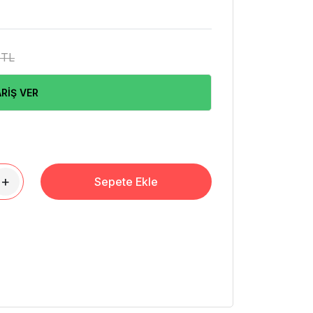
 TL
RİŞ VER
+
Sepete Ekle