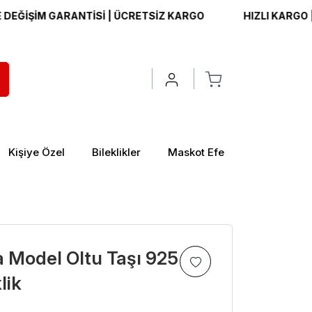
İŞİM GARANTİSİ | ÜCRETSİZ KARGO
HIZLI KARGO | İADE
Kişiye Özel
Bileklikler
Maskot Efe
 Model Oltu Taşı 925
lik
>