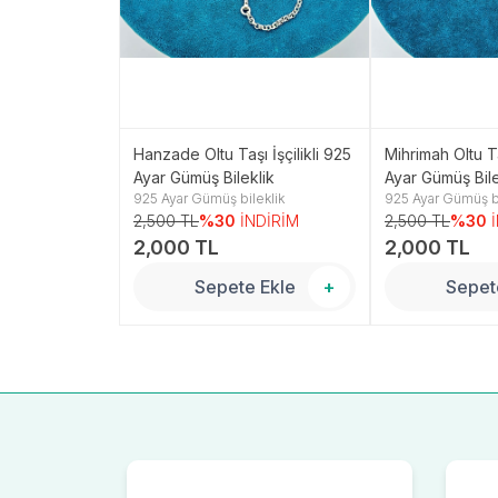
i Model 925
Hanzade Oltu Taşı İşçilikli 925
Mihrimah Oltu Ta
klik
Ayar Gümüş Bileklik
Ayar Gümüş Bile
leklik
925 Ayar Gümüş bileklik
925 Ayar Gümüş bi
NDİRİM
2,500 TL
%30
İNDİRİM
2,500 TL
%30
2,000 TL
2,000 TL
 Ekle
+
Sepete Ekle
+
Sepet