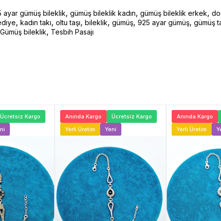
,
,
,
 ayar gümüş bileklik
gümüş bileklik kadın
gümüş bileklik erkek
doğ
,
,
,
,
,
,
ediye
kadın takı
oltu taşı
bileklik
gümüş
925 ayar gümüş
gümüş t
,
Gümüş bileklik
Tesbih Pasajı
Ücretsiz Kargo
Anında Kargo
Ücretsiz Kargo
Anında Kargo
ni
Yerli Üretim
Yeni
Yerli Üretim
Y