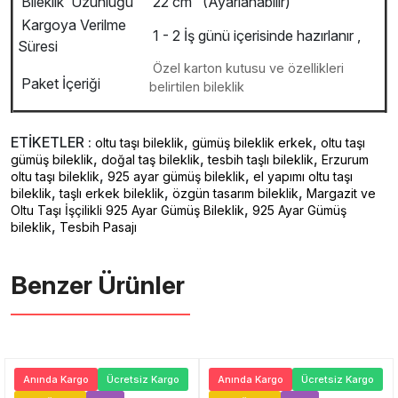
Bileklik Uzunluğu
22 cm (Ayarlanabilir)
Kargoya Verilme
1 - 2 İş günü içerisinde hazırlanır ,
Süresi
Özel karton kutusu ve özellikleri
Paket İçeriği
belirtilen bileklik
ETİKETLER :
,
,
oltu taşı bileklik
gümüş bileklik erkek
oltu taşı
,
,
,
gümüş bileklik
doğal taş bileklik
tesbih taşlı bileklik
Erzurum
,
,
oltu taşı bileklik
925 ayar gümüş bileklik
el yapımı oltu taşı
,
,
,
bileklik
taşlı erkek bileklik
özgün tasarım bileklik
Margazit ve
,
Oltu Taşı İşçilikli 925 Ayar Gümüş Bileklik
925 Ayar Gümüş
,
bileklik
Tesbih Pasajı
Benzer Ürünler ️
Anında Kargo
Ücretsiz Kargo
Anında Kargo
Ücretsiz Kargo