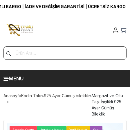
KARGO | İADE VE DEĞİŞİM GARANTİSİ | ÜCRETSİZ KARGO
MENU
Anasayfa
Kadın Takı
»
925 Ayar Gümüş bileklik
»
Margazit ve Oltu
Taşı İşçilikli 925
Ayar Gümüş
Bileklik
>
Anında Kargo
Ücretsiz Kargo
Yerli Üretim
Yeni