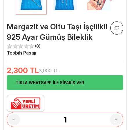
Margazit ve Oltu Taşı İşçilikli
925 Ayar Gümüş Bileklik
(0)
Tesbih Pasajı
2,300
TL
3,000 TL
TIKLA WHATSAPP İLE SİPARİŞ VER
-
+