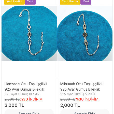
Yerli Üretim
Yeni
Yerli Üretim
Yeni
Hanzade Oltu Taşı İşçilikli
Mihrimah Oltu Taşı İşçilikli
925 Ayar Gümüş Bileklik
925 Ayar Gümüş Bileklik
925 Ayar Gümüş bileklik
925 Ayar Gümüş bileklik
2,500 TL
%30
İNDİRİM
2,500 TL
%30
İNDİRİM
2,000 TL
2,000 TL
Sepete Ekle
Sepete Ekle