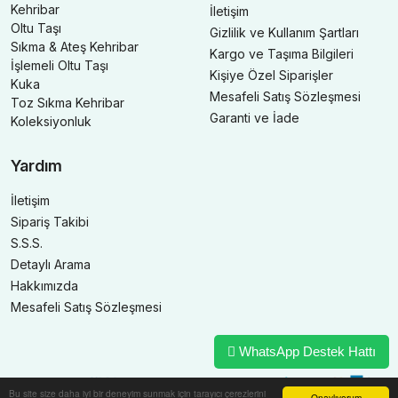
Kehribar
İletişim
Oltu Taşı
Gizlilik ve Kullanım Şartları
Sıkma & Ateş Kehribar
Kargo ve Taşıma Bilgileri
İşlemeli Oltu Taşı
Kişiye Özel Siparişler
Kuka
Mesafeli Satış Sözleşmesi
Toz Sıkma Kehribar
Garanti ve İade
Koleksiyonluk
Yardım
İletişim
Sipariş Takibi
S.S.S.
Detaylı Arama
Hakkımızda
Mesafeli Satış Sözleşmesi
WhatsApp Destek Hattı
Bu site size daha iyi bir deneyim sunmak için tarayıcı çerezlerini
Onaylıyorum