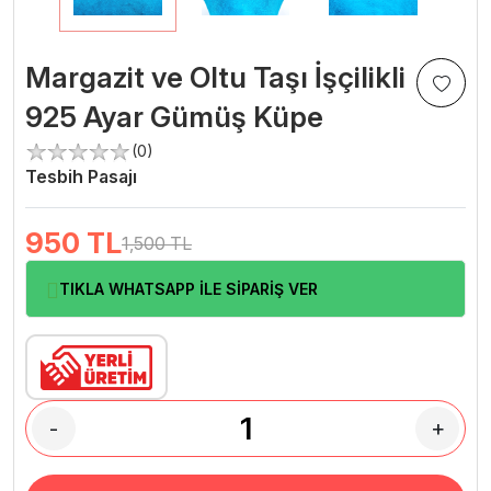
Margazit ve Oltu Taşı İşçilikli
925 Ayar Gümüş Küpe
(0)
Tesbih Pasajı
950
TL
1,500 TL
TIKLA WHATSAPP İLE SİPARİŞ VER
-
+