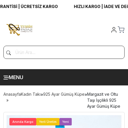
TİSİ | ÜCRETSİZ KARGO
HIZLI KARGO | İADE VE DEĞİŞ
MENU
Anasayfa
Kadın Takı
»
925 Ayar Gümüş Küpe
»
Margazit ve Oltu
Taşı İşçilikli 925
Ayar Gümüş Küpe
>
Anında Kargo
Yerli Üretim
Yeni