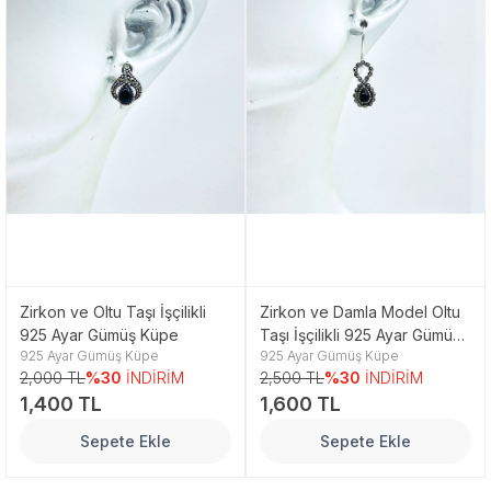
Zirkon ve Oltu Taşı İşçilikli
Zirkon ve Damla Model Oltu
925 Ayar Gümüş Küpe
Taşı İşçilikli 925 Ayar Gümüş
925 Ayar Gümüş Küpe
925 Ayar Gümüş Küpe
Küpe
2,000 TL
%30
İNDİRİM
2,500 TL
%30
İNDİRİM
1,400 TL
1,600 TL
Sepete Ekle
Sepete Ekle