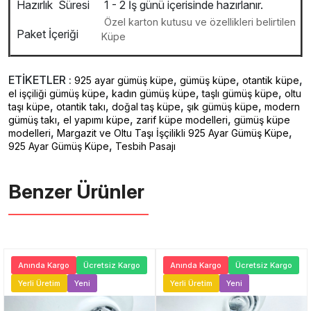
Hazırlık Süresi
1 - 2 İş günü içerisinde hazırlanır.
Özel karton kutusu ve özellikleri belirtilen
Paket İçeriği
Küpe
ETİKETLER :
,
,
,
925 ayar gümüş küpe
gümüş küpe
otantik küpe
,
,
,
el işçiliği gümüş küpe
kadın gümüş küpe
taşlı gümüş küpe
oltu
,
,
,
,
taşı küpe
otantik takı
doğal taş küpe
şık gümüş küpe
modern
,
,
,
gümüş takı
el yapımı küpe
zarif küpe modelleri
gümüş küpe
,
,
modelleri
Margazit ve Oltu Taşı İşçilikli 925 Ayar Gümüş Küpe
,
925 Ayar Gümüş Küpe
Tesbih Pasajı
Benzer Ürünler ️
Anında Kargo
Ücretsiz Kargo
Anında Kargo
Ücretsiz Kargo
Yerli Üretim
Yeni
Yerli Üretim
Yeni