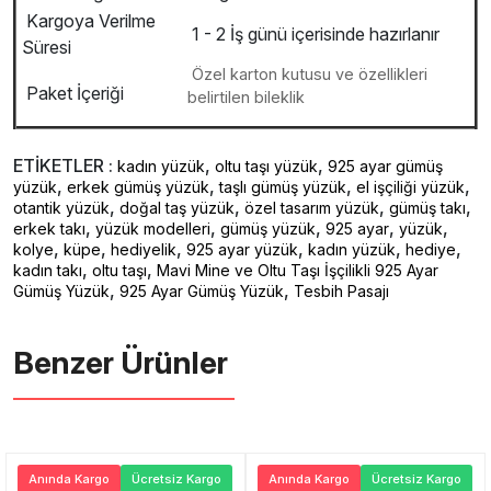
Kargoya Verilme
1 - 2 İş günü içerisinde hazırlanır
Süresi
Özel karton kutusu ve özellikleri
Paket İçeriği
belirtilen bileklik
ETİKETLER :
,
,
kadın yüzük
oltu taşı yüzük
925 ayar gümüş
,
,
,
,
yüzük
erkek gümüş yüzük
taşlı gümüş yüzük
el işçiliği yüzük
,
,
,
,
otantik yüzük
doğal taş yüzük
özel tasarım yüzük
gümüş takı
,
,
,
,
,
erkek takı
yüzük modelleri
gümüş yüzük
925 ayar
yüzük
,
,
,
,
,
,
kolye
küpe
hediyelik
925 ayar yüzük
kadın yüzük
hediye
,
,
kadın takı
oltu taşı
Mavi Mine ve Oltu Taşı İşçilikli 925 Ayar
,
,
Gümüş Yüzük
925 Ayar Gümüş Yüzük
Tesbih Pasajı
Benzer Ürünler ️
Anında Kargo
Ücretsiz Kargo
Anında Kargo
Ücretsiz Kargo