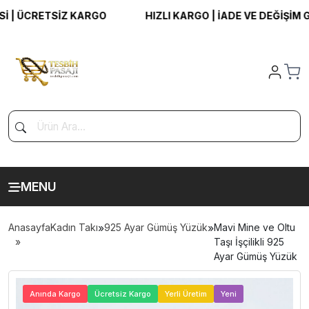
 ÜCRETSİZ KARGO
HIZLI KARGO | İADE VE DEĞİŞİM GAR
MENU
Anasayfa
Kadın Takı
»
925 Ayar Gümüş Yüzük
»
Mavi Mine ve Oltu
Taşı İşçilikli 925
Ayar Gümüş Yüzük
>
Anında Kargo
Ücretsiz Kargo
Yerli Üretim
Yeni