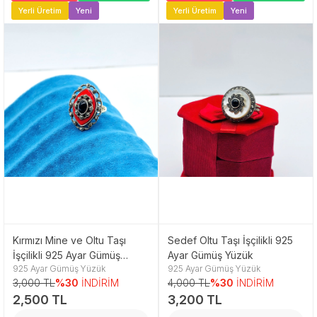
Yerli Üretim
Yeni
Yerli Üretim
Yeni
Kırmızı Mine ve Oltu Taşı
Sedef Oltu Taşı İşçilikli 925
İşçilikli 925 Ayar Gümüş
Ayar Gümüş Yüzük
925 Ayar Gümüş Yüzük
925 Ayar Gümüş Yüzük
Yüzük
3,000 TL
%30
İNDİRİM
4,000 TL
%30
İNDİRİM
2,500 TL
3,200 TL