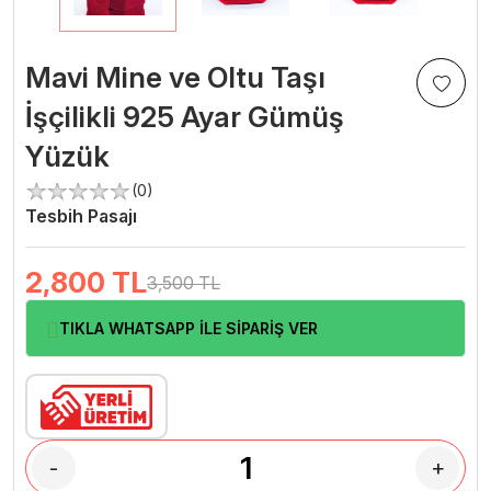
Mavi Mine ve Oltu Taşı
İşçilikli 925 Ayar Gümüş
Yüzük
(0)
Tesbih Pasajı
2,800
TL
3,500 TL
TIKLA WHATSAPP İLE SİPARİŞ VER
-
+