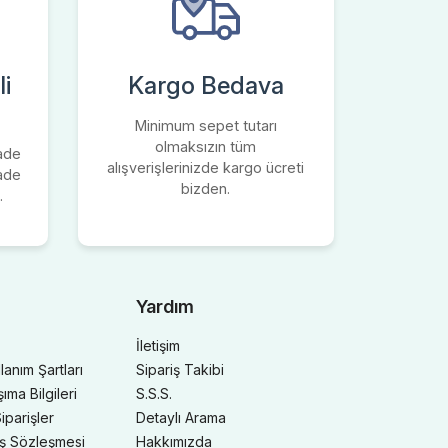
i
Kargo Bedava
Minimum sepet tutarı
olmaksızın tüm
iade
alışverişlerinizde kargo ücreti
iade
bizden.
.
Yardım
İletişim
llanım Şartları
Sipariş Takibi
ma Bilgileri
S.S.S.
iparişler
Detaylı Arama
ış Sözleşmesi
Hakkımızda