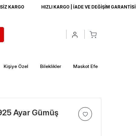
RGO
HIZLI KARGO | İADE VE DEĞİŞİM GARANTİSİ | ÜCRE
Kişiye Özel
Bileklikler
Maskot Efe
li 925 Ayar Gümüş
>