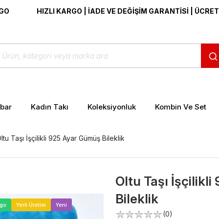
HIZLI KARGO | İADE VE DEĞİŞİM GARANTİSİ | ÜCRETSİZ KA
ibar
Kadın Takı
Koleksiyonluk
Kombin Ve Set
ltu Taşı İşçilikli 925 Ayar Gümüş Bileklik
Oltu Taşı İşçilik
Bileklik
>
rgo
Yerli Üretim
Yeni
(0)