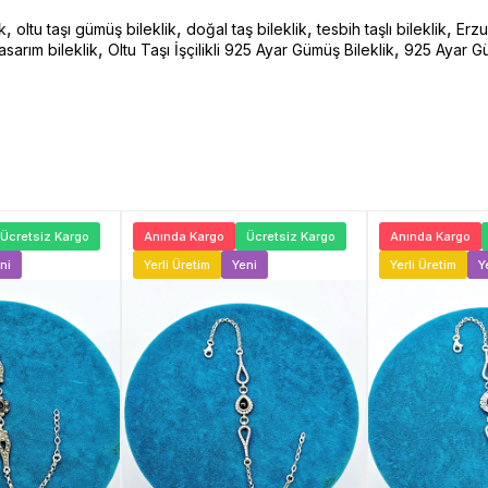
,
,
,
,
k
oltu taşı gümüş bileklik
doğal taş bileklik
tesbih taşlı bileklik
Erzu
,
,
sarım bileklik
Oltu Taşı İşçilikli 925 Ayar Gümüş Bileklik
925 Ayar Gü
Ücretsiz Kargo
Anında Kargo
Ücretsiz Kargo
Anında Kargo
ni
Yerli Üretim
Yeni
Yerli Üretim
Y