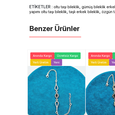
ETİKETLER :
,
oltu taşı bileklik
gümüş bileklik erke
,
,
yapımı oltu taşı bileklik
taşlı erkek bileklik
özgün ta
Benzer Ürünler ️
Ücretsiz Kargo
Anında Kargo
Ücretsiz Kargo
Anında Kargo
ni
Yerli Üretim
Yeni
Yerli Üretim
Ye