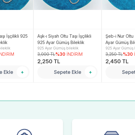
şı İşçilikli 925
Aşk-ı Siyah Oltu Taşı İşçilikli
Şeb-i Nur Oltu T
klik
925 Ayar Gümüş Bileklik
Ayar Gümüş Bil
leklik
925 Ayar Gümüş bileklik
925 Ayar Gümüş b
İNDİRİM
3,000 TL
%30
İNDİRİM
3,250 TL
%30
2,250 TL
2,450 TL
e Ekle
+
Sepete Ekle
+
Sepet