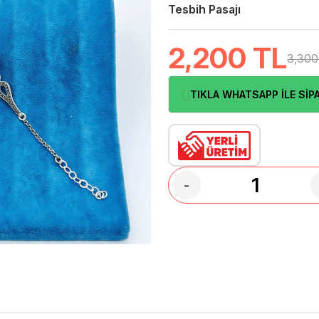
Tesbih Pasajı
2,200
TL
3,300
TIKLA WHATSAPP İLE SİPA
-