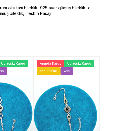
,
,
rum oltu taşı bileklik
925 ayar gümüş bileklik
el
,
müş bileklik
Tesbih Pasajı
Ücretsiz Kargo
Anında Kargo
Ücretsiz Kargo
Anında Kargo
eni
Yerli Üretim
Yeni
Yerli Üretim