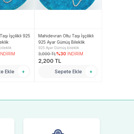
aşı İşçilikli 925
Mahidevran Oltu Taşı İşçilikli
Dilruba Oltu Taş
eklik
925 Ayar Gümüş Bileklik
Ayar Gümüş Bil
ileklik
925 Ayar Gümüş bileklik
925 Ayar Gümüş 
İNDİRİM
3,000 TL
%30
İNDİRİM
3,250 TL
%3
2,200 TL
2,400 TL
e Ekle
+
Sepete Ekle
+
Sepe