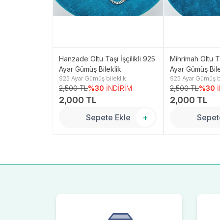
i Model 925
Hanzade Oltu Taşı İşçilikli 925
Mihrimah Oltu Ta
klik
Ayar Gümüş Bileklik
Ayar Gümüş Bile
leklik
925 Ayar Gümüş bileklik
925 Ayar Gümüş bi
NDİRİM
2,500 TL
%30
İNDİRİM
2,500 TL
%30
2,000 TL
2,000 TL
 Ekle
+
Sepete Ekle
+
Sepet