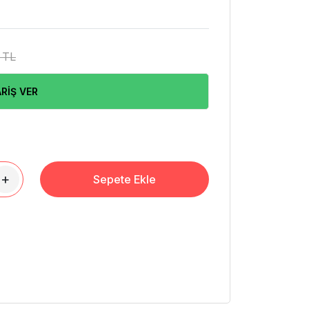
 TL
RİŞ VER
+
Sepete Ekle