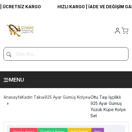
CRETSİZ KARGO
HIZLI KARGO | İADE VE DEĞİŞİM GARAN
MENU
Anasayfa
Kadın Takı
»
925 Ayar Gümüş Kolye
»
Oltu Taşı İşçilikli
925 Ayar Gümüş
Yüzük Küpe Kolye
Set
>
Anında Kargo
Ücretsiz Kargo
Yerli Üretim
Yeni