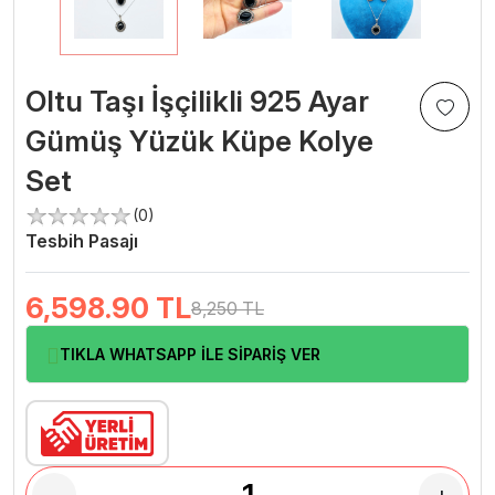
Oltu Taşı İşçilikli 925 Ayar
Gümüş Yüzük Küpe Kolye
Set
(0)
Tesbih Pasajı
6,598.90
TL
8,250 TL
TIKLA WHATSAPP İLE SİPARİŞ VER