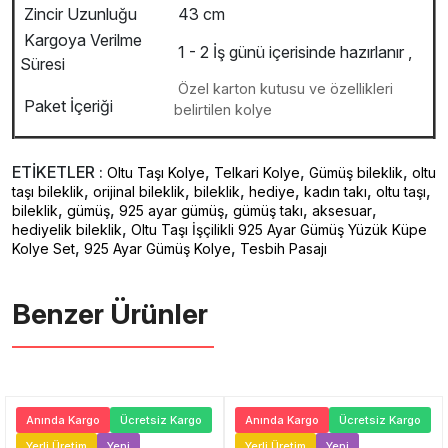
Zincir Uzunluğu
43 cm
Kargoya Verilme
1 - 2 İş günü içerisinde hazırlanır ,
Süresi
Özel karton kutusu ve özellikleri
Paket İçeriği
belirtilen kolye
ETİKETLER :
,
,
,
Oltu Taşı Kolye
Telkari Kolye
Gümüş bileklik
oltu
,
,
,
,
,
,
taşı bileklik
orijinal bileklik
bileklik
hediye
kadın takı
oltu taşı
,
,
,
,
,
bileklik
gümüş
925 ayar gümüş
gümüş takı
aksesuar
,
hediyelik bileklik
Oltu Taşı İşçilikli 925 Ayar Gümüş Yüzük Küpe
,
,
Kolye Set
925 Ayar Gümüş Kolye
Tesbih Pasajı
Benzer Ürünler ️
Anında Kargo
Ücretsiz Kargo
Anında Kargo
Ücretsiz Kargo
Yerli Üretim
Yeni
Yerli Üretim
Yeni