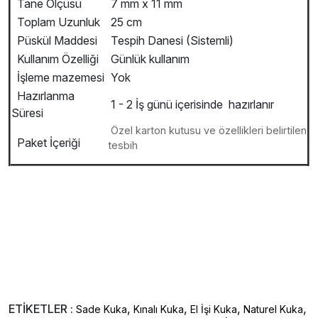
Tane Ölçüsü
7 mm x 11 mm
Toplam Uzunluk
25 cm
Püskül Maddesi
Tespih Danesi (Sistemli)
Kullanım Özelliği
Günlük kullanım
İşleme mazemesi
Yok
Hazırlanma
1 - 2 İş günü içerisinde hazırlanır
Süresi
Özel karton kutusu ve özellikleri belirtilen
Paket İçeriği
tesbih
ETİKETLER :
,
,
,
,
Sade Kuka
Kınalı Kuka
El İşi Kuka
Naturel Kuka