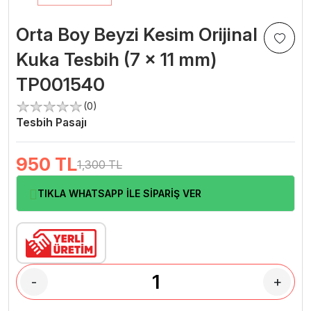
Orta Boy Beyzi Kesim Orijinal
Kuka Tesbih (7 x 11 mm)
TP001540
(0)
Tesbih Pasajı
950
TL
1,300 TL
TIKLA WHATSAPP İLE SİPARİŞ VER
-
+