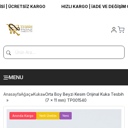
| ÜCRETSİZ KARGO
HIZLI KARGO | İADE VE DEĞİŞİM GA
MENU
Anasayfa
Ağaç
»
Kuka
»
Orta Boy Beyzi Kesim Orijinal Kuka Tesbih
(7 x 11 mm) TP001540
>
Anında Kargo
Yerli Üretim
Yeni