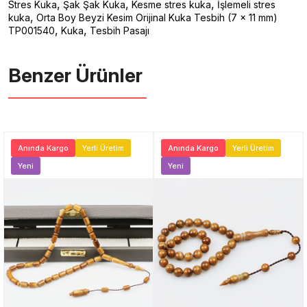
,
,
,
Stres Kuka
Şak Şak Kuka
Kesme stres kuka
İşlemeli stres
,
kuka
Orta Boy Beyzi Kesim Orijinal Kuka Tesbih (7 x 11 mm)
,
,
TP001540
Kuka
Tesbih Pasajı
Benzer Ürünler ️
Anında Kargo
Yerli Üretim
Anında Kargo
Yerli Üretim
Yeni
Yeni