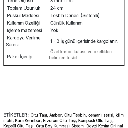
Tane Ölçüsü
8 ml x 11 ml
Toplam Uzunluk
24 cm
Püskül Maddesi
Tesbih Danesi (Sistemli)
Kullanım Özelliği
Günlük Kullanım
İşleme mazemesi
Yok
Kargoya Verilme
1 - 3 İş günü içerisinde kargolanır.
Süresi
Özel karton kutusu ve özellikleri
Paket İçeriği
belirtilen tesbih
ETİKETLER :
,
,
,
,
Oltu Taşı
Amber
Oltu Tesbih
osmanlı serisi
kilim
,
,
,
,
motif
Kara Kehribar
Erzurum Oltu Taşı
Kumpaslı Oltu Taşı
,
Kapsül Oltu Taşı
Orta Boy Kumpaslı Sistemli Beyzi Kesim Orijinal