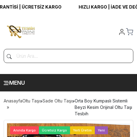
İSİ | ÜCRETSİZ KARGO
HIZLI KARGO | İADE VE DEĞİŞİ
MENU
Anasayfa
Oltu Taşı
»
Sade Oltu Taşı
»
Orta Boy Kumpaslı Sistemli
Beyzi Kesim Orijinal Oltu Taşı
Tesbih
>
Anında Kargo
Ücretsiz Kargo
Yerli Üretim
Yeni