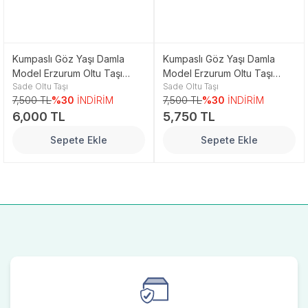
Kumpaslı Göz Yaşı Damla
Kumpaslı Göz Yaşı Damla
Model Erzurum Oltu Taşı
Model Erzurum Oltu Taşı
Sade Oltu Taşı
Sade Oltu Taşı
Tesbih
Tesbih
7,500 TL
%30
İNDİRİM
7,500 TL
%30
İNDİRİM
6,000 TL
5,750 TL
Sepete Ekle
Sepete Ekle