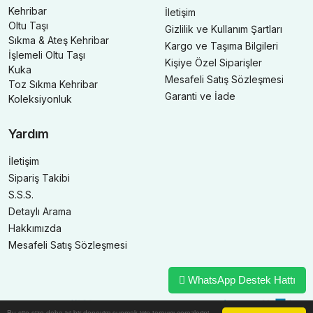
Kehribar
İletişim
Oltu Taşı
Gizlilik ve Kullanım Şartları
Sıkma & Ateş Kehribar
Kargo ve Taşıma Bilgileri
İşlemeli Oltu Taşı
Kişiye Özel Siparişler
Kuka
Mesafeli Satış Sözleşmesi
Toz Sıkma Kehribar
Garanti ve İade
Koleksiyonluk
Yardım
İletişim
Sipariş Takibi
S.S.S.
Detaylı Arama
Hakkımızda
Mesafeli Satış Sözleşmesi
WhatsApp Destek Hattı
Bu site size daha iyi bir deneyim sunmak için tarayıcı çerezlerini