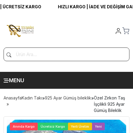
CRETSİZ KARGO
HIZLI KARGO | İADE VE DEĞİŞİM GARAN
MENU
Anasayfa
Kadın Takı
»
925 Ayar Gümüş bileklik
»
Özel Zirkon Taş
İşçilikli 925 Ayar
Gümüş Bileklik
>
Anında Kargo
Ücretsiz Kargo
Yerli Üretim
Yeni