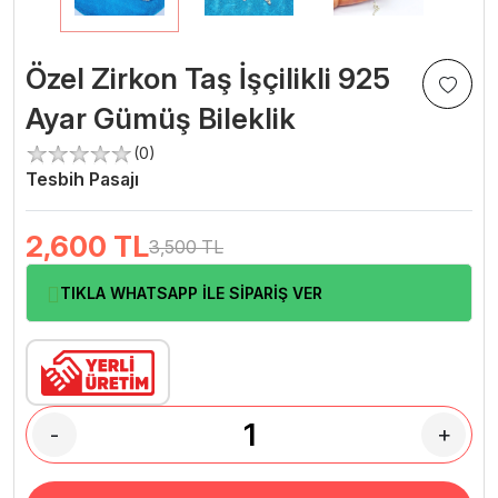
Özel Zirkon Taş İşçilikli 925
Ayar Gümüş Bileklik
(0)
Tesbih Pasajı
2,600
TL
3,500 TL
TIKLA WHATSAPP İLE SİPARİŞ VER
-
+