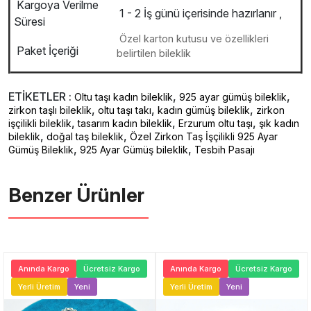
Kargoya Verilme
1 - 2 İş günü içerisinde hazırlanır ,
Süresi
Özel karton kutusu ve özellikleri
Paket İçeriği
belirtilen bileklik
ETİKETLER :
,
,
Oltu taşı kadın bileklik
925 ayar gümüş bileklik
,
,
,
zirkon taşlı bileklik
oltu taşı takı
kadın gümüş bileklik
zirkon
,
,
,
işçilikli bileklik
tasarım kadın bileklik
Erzurum oltu taşı
şık kadın
,
,
bileklik
doğal taş bileklik
Özel Zirkon Taş İşçilikli 925 Ayar
,
,
Gümüş Bileklik
925 Ayar Gümüş bileklik
Tesbih Pasajı
Benzer Ürünler ️
Anında Kargo
Ücretsiz Kargo
Anında Kargo
Ücretsiz Kargo
Yerli Üretim
Yeni
Yerli Üretim
Yeni