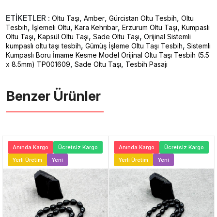
ETİKETLER :
,
,
,
Oltu Taşı
Amber
Gürcistan Oltu Tesbih
Oltu
,
,
,
,
Tesbih
İşlemeli Oltu
Kara Kehribar
Erzurum Oltu Taşı
Kumpaslı
,
,
,
Oltu Taşı
Kapsül Oltu Taşı
Sade Oltu Taşı
Orijinal Sistemli
,
,
kumpaslı oltu taşı tesbih
Gümüş İşleme Oltu Taşı Tesbih
Sistemli
Kumpaslı Boru İmame Kesme Model Orijinal Oltu Taşı Tesbih (5.5
,
,
x 8.5mm) TP001609
Sade Oltu Taşı
Tesbih Pasajı
Benzer Ürünler ️
Anında Kargo
Ücretsiz Kargo
Anında Kargo
Ücretsiz Kargo
Yerli Üretim
Yeni
Yerli Üretim
Yeni