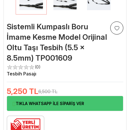
Sistemli Kumpaslı Boru
İmame Kesme Model Orijinal
Oltu Taşı Tesbih (5.5 x
8.5mm) TP001609
(0)
Tesbih Pasajı
5,250
TL
6,500 TL
TIKLA WHATSAPP İLE SİPARİŞ VER