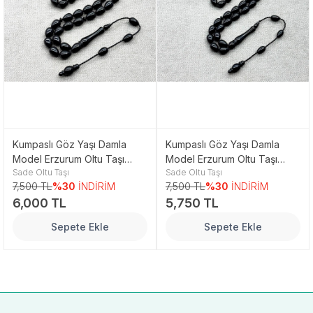
Kumpaslı Göz Yaşı Damla
Kumpaslı Göz Yaşı Damla
Model Erzurum Oltu Taşı
Model Erzurum Oltu Taşı
Sade Oltu Taşı
Sade Oltu Taşı
Tesbih
Tesbih
7,500 TL
%30
İNDİRİM
7,500 TL
%30
İNDİRİM
6,000 TL
5,750 TL
Sepete Ekle
Sepete Ekle