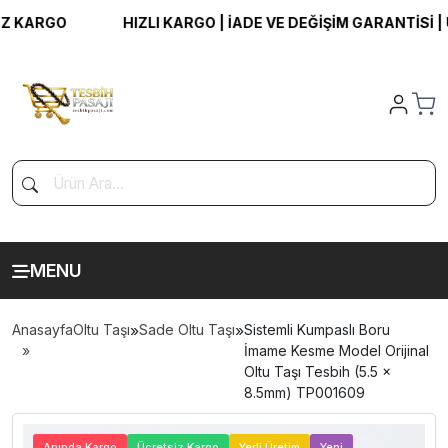
ARGO
HIZLI KARGO | İADE VE DEĞİŞİM GARANTİSİ | ÜC
MENU
Anasayfa
Oltu Taşı
»
Sade Oltu Taşı
»
Sistemli Kumpaslı Boru
İmame Kesme Model Orijinal
Oltu Taşı Tesbih (5.5 x
8.5mm) TP001609
>
Anında Kargo
Ücretsiz Kargo
Yerli Üretim
Yeni