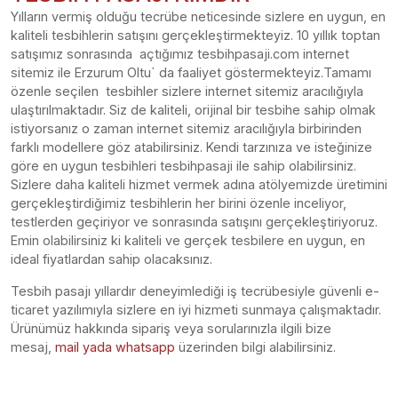
Yılların vermiş olduğu tecrübe neticesinde sizlere en uygun, en
kaliteli tesbihlerin satışını gerçekleştirmekteyiz. 10 yıllık toptan
satışımız sonrasında açtığımız tesbihpasaji.com internet
sitemiz ile Erzurum Oltu` da faaliyet göstermekteyiz.Tamamı
özenle seçilen tesbihler sizlere internet sitemiz aracılığıyla
ulaştırılmaktadır. Siz de kaliteli, orijinal bir tesbihe sahip olmak
istiyorsanız o zaman internet sitemiz aracılığıyla birbirinden
farklı modellere göz atabilirsiniz. Kendi tarzınıza ve isteğinize
göre en uygun tesbihleri tesbihpasaji ile sahip olabilirsiniz.
Sizlere daha kaliteli hizmet vermek adına atölyemizde üretimini
gerçekleştirdiğimiz tesbihlerin her birini özenle inceliyor,
testlerden geçiriyor ve sonrasında satışını gerçekleştiriyoruz.
Emin olabilirsiniz ki kaliteli ve gerçek tesbilere en uygun, en
ideal fiyatlardan sahip olacaksınız.
Tesbih pasajı yıllardır deneyimlediği iş tecrübesiyle güvenli e-
ticaret yazılımıyla sizlere en iyi hizmeti sunmaya çalışmaktadır.
Ürünümüz hakkında sipariş veya sorularınızla ilgili bize
mesaj,
mail yada whatsapp
üzerinden bilgi alabilirsiniz.