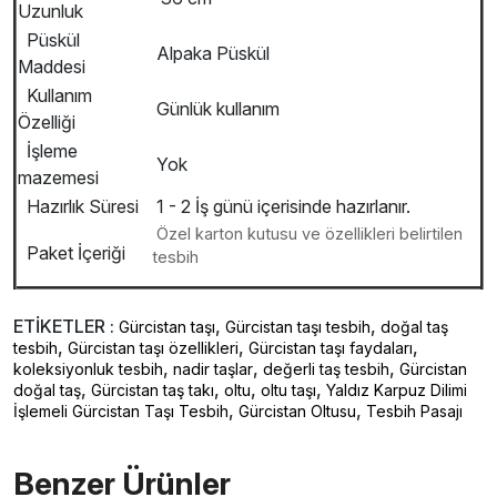
Uzunluk
Püskül
Alpaka Püskül
Maddesi
Kullanım
Günlük kullanım
Özelliği
İşleme
Yok
mazemesi
Hazırlık Süresi
1 - 2 İş günü içerisinde hazırlanır.
Özel karton kutusu ve özellikleri belirtilen
Paket İçeriği
tesbih
ETİKETLER :
,
,
Gürcistan taşı
Gürcistan taşı tesbih
doğal taş
,
,
,
tesbih
Gürcistan taşı özellikleri
Gürcistan taşı faydaları
,
,
,
koleksiyonluk tesbih
nadir taşlar
değerli taş tesbih
Gürcistan
,
,
,
,
doğal taş
Gürcistan taş takı
oltu
oltu taşı
Yaldız Karpuz Dilimi
,
,
İşlemeli Gürcistan Taşı Tesbih
Gürcistan Oltusu
Tesbih Pasajı
Benzer Ürünler ️