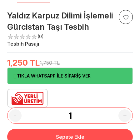
Yaldız Karpuz Dilimi İşlemeli
Gürcistan Taşı Tesbih
(0)
Tesbih Pasajı
1,250
TL
1,750 TL
TIKLA WHATSAPP İLE SİPARİŞ VER
-
+
Sepete Ekle