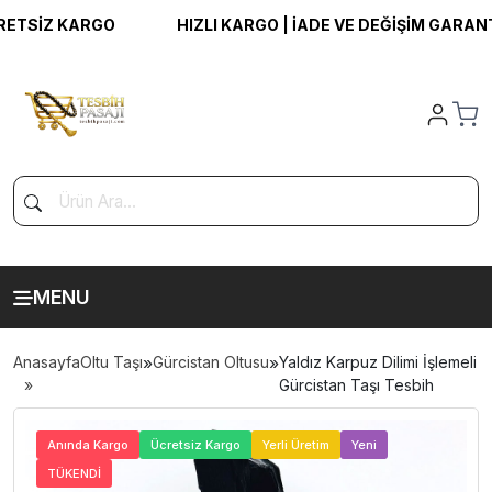
SİZ KARGO
HIZLI KARGO | İADE VE DEĞİŞİM GARANTİSİ
MENU
Anasayfa
Oltu Taşı
»
Gürcistan Oltusu
»
Yaldız Karpuz Dilimi İşlemeli
Gürcistan Taşı Tesbih
>
Anında Kargo
Ücretsiz Kargo
Yerli Üretim
Yeni
TÜKENDİ