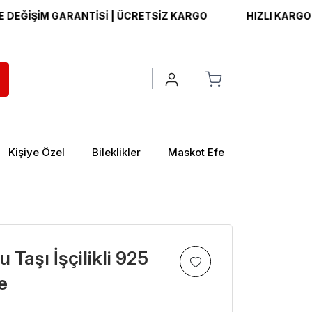
ŞİM GARANTİSİ | ÜCRETSİZ KARGO
HIZLI KARGO | İADE 
Kişiye Özel
Bileklikler
Maskot Efe
 Taşı İşçilikli 925
e
>