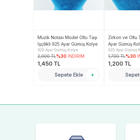
 İşçilikli 925
Müzik Notası Model Oltu Taşı
Zirkon ve Oltu T
ye
İşçilikli 925 Ayar Gümüş Kolye
Ayar Gümüş Ko
olye
925 Ayar Gümüş Kolye
925 Ayar Gümüş 
NDİRİM
2,000 TL
%30
İNDİRİM
1,700 TL
%30
İ
1,450 TL
1,200 TL
 Ekle
+
Sepete Ekle
+
Sepet