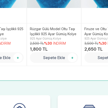
aşı İşçilikli 925
Rüzgar Gülü Model Oltu Taşı
Firuze ve Oltu T
lye
İşçilikli 925 Ayar Gümüş Kolye
Ayar Gümüş Ko
Kolye
925 Ayar Gümüş Kolye
925 Ayar Gümüş 
NDİRİM
2,500 TL
%30
İNDİRİM
3,500 TL
%30
1,800 TL
2,650 TL
e Ekle
+
Sepete Ekle
+
Sepet