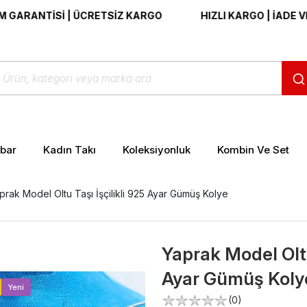
NTİSİ | ÜCRETSİZ KARGO
HIZLI KARGO | İADE VE DEĞİ
ibar
Kadın Takı
Koleksiyonluk
Kombin Ve Set
prak Model Oltu Taşı İşçilikli 925 Ayar Gümüş Kolye
Yaprak Model Oltu
Ayar Gümüş Koly
>
Yeni
(0)