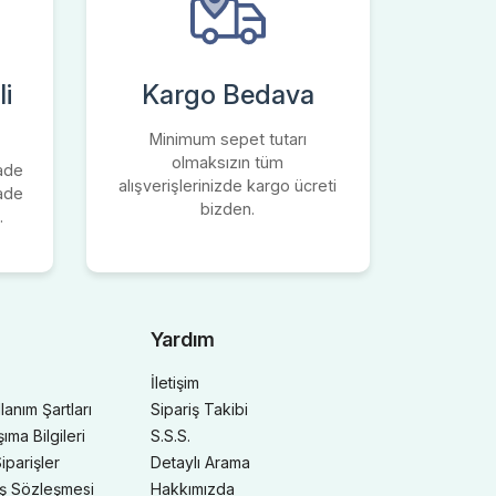
i
Kargo Bedava
Minimum sepet tutarı
olmaksızın tüm
iade
alışverişlerinizde kargo ücreti
iade
bizden.
.
Yardım
İletişim
llanım Şartları
Sipariş Takibi
ma Bilgileri
S.S.S.
iparişler
Detaylı Arama
ış Sözleşmesi
Hakkımızda