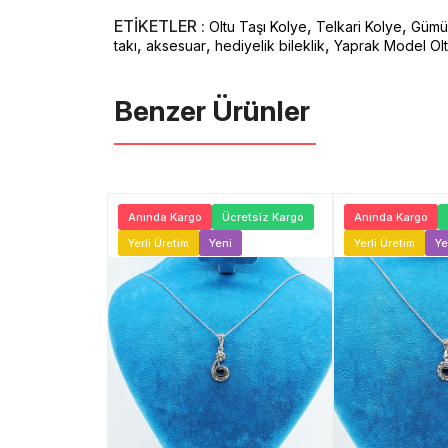
ETİKETLER :
,
,
Oltu Taşı Kolye
Telkari Kolye
Gümüş
,
,
,
takı
aksesuar
hediyelik bileklik
Yaprak Model Oltu
Benzer Ürünler ️
Ücretsiz Kargo
Anında Kargo
Ücretsiz Kargo
Anında Kargo
ni
Yerli Üretim
Yeni
Yerli Üretim
Ye