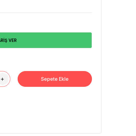
RİŞ VER
+
Sepete Ekle