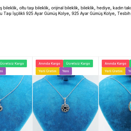
,
,
,
,
,
 bileklik
oltu taşı bileklik
orijinal bileklik
bileklik
hediye
kadın tak
,
,
 Taşı İşçilikli 925 Ayar Gümüş Kolye
925 Ayar Gümüş Kolye
Tesbih 
Ücretsiz Kargo
Anında Kargo
Ücretsiz Kargo
Anında Kargo
ni
Yerli Üretim
Yeni
Yerli Üretim
Y