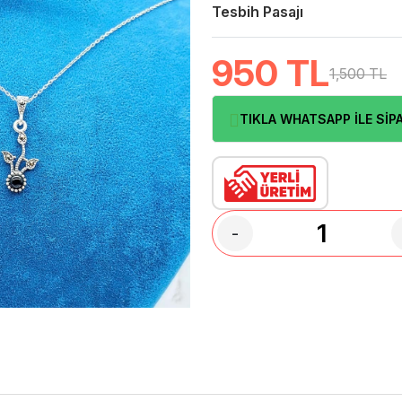
Tesbih Pasajı
950
TL
1,500 TL
TIKLA WHATSAPP İLE SİPA
-