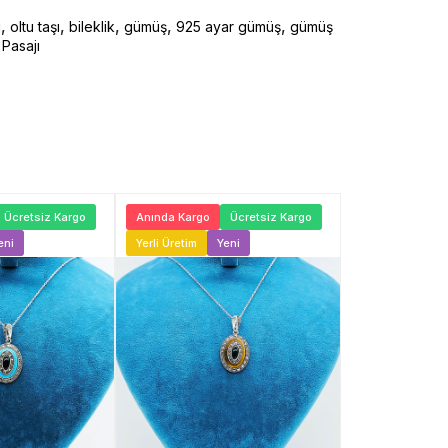
,
,
,
,
,
ı
oltu taşı
bileklik
gümüş
925 ayar gümüş
gümüş
Pasajı
Ücretsiz Kargo
Anında Kargo
Ücretsiz Kargo
Anında Kargo
eni
Yerli Üretim
Yeni
Yerli Üretim