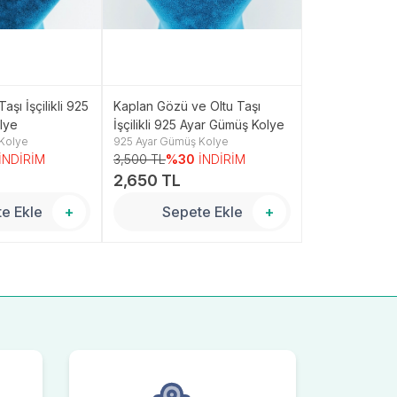
aşı İşçilikli 925
Kaplan Gözü ve Oltu Taşı
Zirkon ve Oltu 
lye
İşçilikli 925 Ayar Gümüş Kolye
Ayar Gümüş K
Kolye
925 Ayar Gümüş Kolye
925 Ayar Gümüş
İNDİRİM
3,500 TL
%30
İNDİRİM
2,500 TL
%3
2,650 TL
1,600 TL
e Ekle
+
Sepete Ekle
+
Sepe