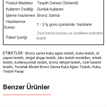
Püskül Maddesi
Tespih Danesi (Sistemli)
Kullanım Özelliği
Günlük kullanım
İşleme mazemesi
Bronz Sarma
Hazırlanma
1 - 2 İş günü içerisinde hazırlanır
Süresi
Özel karton kutusu ve özellikleri belirtilen
Paket İçeriği
tesbih
ETİKETLER :
,
,
Bronz sarma kuka ağacı tesbih
kuka tesbih
el
,
,
,
yapımı tesbih
doğal ahşap tesbih
lüks tesbih modelleri
erkek
,
,
,
tesbih
koleksiyonluk tesbih
bronz detaylı tesbih
özel tasarım
,
,
,
tesbih
Yuvarlak Model Bronz Sarma Kuka Ağacı Tesbih
Kuka
Tesbih Pasajı
Benzer Ürünler ️