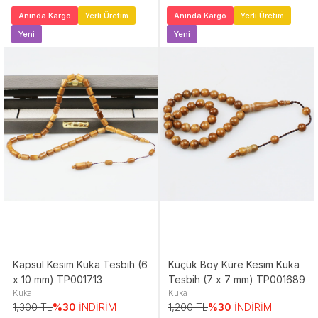
Anında Kargo
Yerli Üretim
Anında Kargo
Yerli Üretim
Yeni
Yeni
Kapsül Kesim Kuka Tesbih (6
Küçük Boy Küre Kesim Kuka
x 10 mm) TP001713
Tesbih (7 x 7 mm) TP001689
Kuka
Kuka
1,300 TL
%30
İNDİRİM
1,200 TL
%30
İNDİRİM