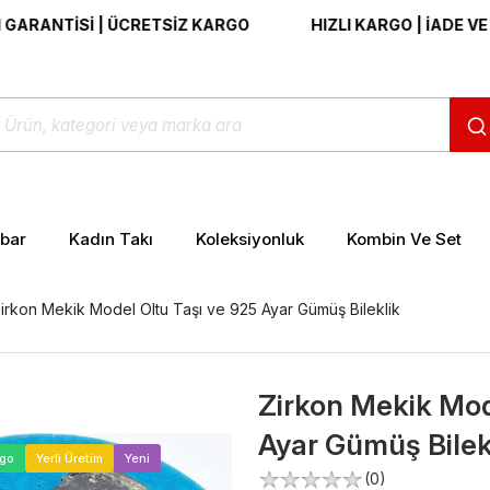
TİSİ | ÜCRETSİZ KARGO
HIZLI KARGO | İADE VE DEĞİŞ
ibar
Kadın Takı
Koleksiyonluk
Kombin Ve Set
irkon Mekik Model Oltu Taşı ve 925 Ayar Gümüş Bileklik
Zirkon Mekik Mod
Ayar Gümüş Bilek
>
rgo
Yerli Üretim
Yeni
(0)