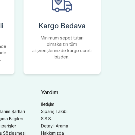
i
Kargo Bedava
Minimum sepet tutarı
olmaksızın tüm
iade
alışverişlerinizde kargo ücreti
iade
bizden.
.
Yardım
İletişim
llanım Şartları
Sipariş Takibi
ma Bilgileri
S.S.S.
iparişler
Detaylı Arama
ış Sözleşmesi
Hakkımızda