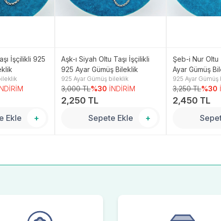
şı İşçilikli 925
Aşk-ı Siyah Oltu Taşı İşçilikli
Şeb-i Nur Oltu T
klik
925 Ayar Gümüş Bileklik
Ayar Gümüş Bil
leklik
925 Ayar Gümüş bileklik
925 Ayar Gümüş b
İNDİRİM
3,000 TL
%30
İNDİRİM
3,250 TL
%30
2,250 TL
2,450 TL
e Ekle
+
Sepete Ekle
+
Sepet