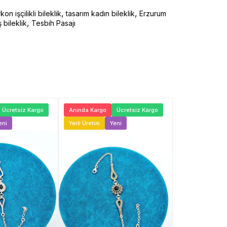
,
,
rkon işçilikli bileklik
tasarım kadın bileklik
Erzurum
,
bileklik
Tesbih Pasajı
Ücretsiz Kargo
Anında Kargo
Ücretsiz Kargo
Anında Kargo
eni
Yerli Üretim
Yeni
Yerli Üretim