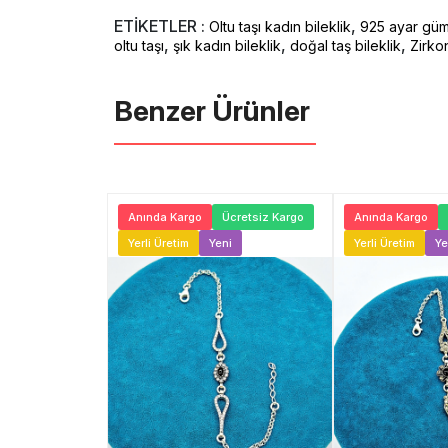
ETİKETLER :
,
Oltu taşı kadın bileklik
925 ayar gümü
,
,
,
oltu taşı
şık kadın bileklik
doğal taş bileklik
Zirko
Benzer Ürünler ️
Ücretsiz Kargo
Anında Kargo
Ücretsiz Kargo
Anında Kargo
ni
Yerli Üretim
Yeni
Yerli Üretim
Ye