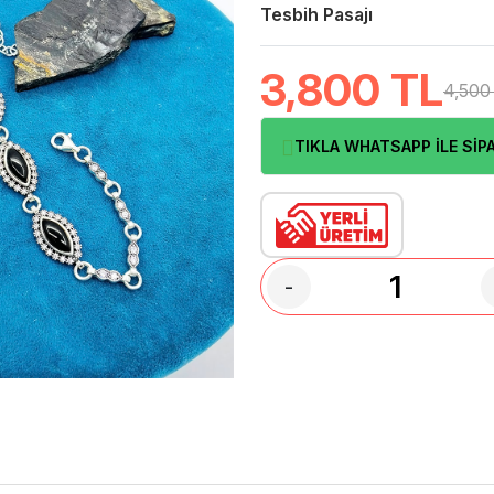
Tesbih Pasajı
3,800
TL
4,500
TIKLA WHATSAPP İLE SİPA
-