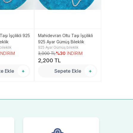
aşı İşçilikli 925
Mahidevran Oltu Taşı İşçilikli
Dilruba Oltu Taş
eklik
925 Ayar Gümüş Bileklik
Ayar Gümüş Bil
ileklik
925 Ayar Gümüş bileklik
925 Ayar Gümüş 
İNDİRİM
3,000 TL
%30
İNDİRİM
3,250 TL
%3
2,200 TL
2,400 TL
e Ekle
+
Sepete Ekle
+
Sepe