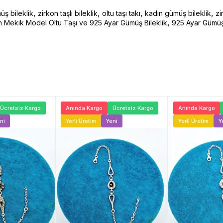
,
,
,
,
ş bileklik
zirkon taşlı bileklik
oltu taşı takı
kadın gümüş bileklik
zi
,
n Mekik Model Oltu Taşı ve 925 Ayar Gümüş Bileklik
925 Ayar Gümüş 
Ücretsiz Kargo
Anında Kargo
Ücretsiz Kargo
Anında Kargo
ni
Yerli Üretim
Yeni
Yerli Üretim
Y