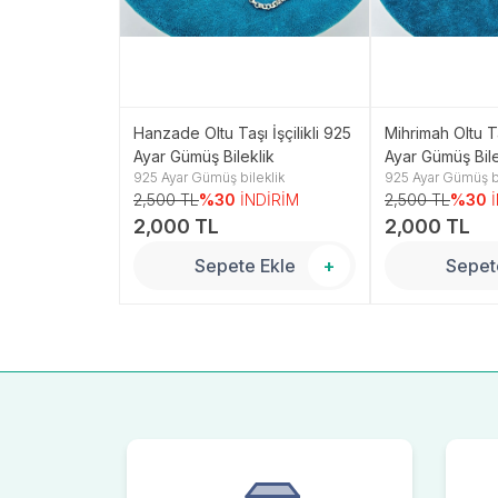
i Model 925
Hanzade Oltu Taşı İşçilikli 925
Mihrimah Oltu Ta
klik
Ayar Gümüş Bileklik
Ayar Gümüş Bile
leklik
925 Ayar Gümüş bileklik
925 Ayar Gümüş bi
NDİRİM
2,500 TL
%30
İNDİRİM
2,500 TL
%30
2,000 TL
2,000 TL
 Ekle
+
Sepete Ekle
+
Sepet