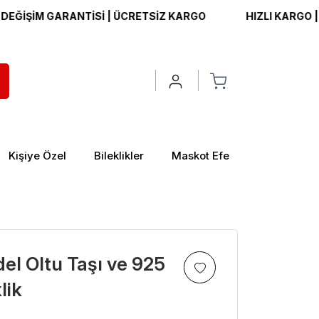
İM GARANTİSİ | ÜCRETSİZ KARGO
HIZLI KARGO | İADE V
Kişiye Özel
Bileklikler
Maskot Efe
el Oltu Taşı ve 925
lik
>