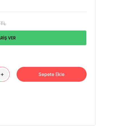
 TL
RİŞ VER
+
Sepete Ekle