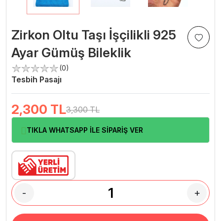
Zirkon Oltu Taşı İşçilikli 925
Ayar Gümüş Bileklik
(0)
Tesbih Pasajı
2,300
TL
3,300 TL
TIKLA WHATSAPP İLE SİPARİŞ VER
-
+