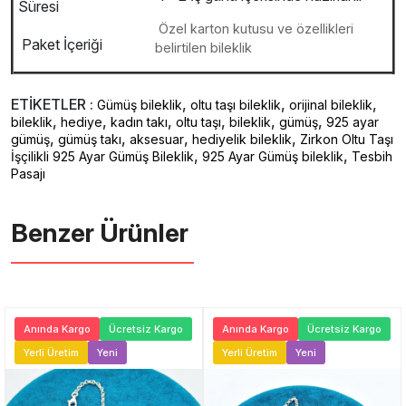
Süresi
Özel karton kutusu ve özellikleri
Paket İçeriği
belirtilen bileklik
ETİKETLER :
,
,
,
Gümüş bileklik
oltu taşı bileklik
orijinal bileklik
,
,
,
,
,
,
bileklik
hediye
kadın takı
oltu taşı
bileklik
gümüş
925 ayar
,
,
,
,
gümüş
gümüş takı
aksesuar
hediyelik bileklik
Zirkon Oltu Taşı
,
,
İşçilikli 925 Ayar Gümüş Bileklik
925 Ayar Gümüş bileklik
Tesbih
Pasajı
Benzer Ürünler ️
Anında Kargo
Ücretsiz Kargo
Anında Kargo
Ücretsiz Kargo
Yerli Üretim
Yeni
Yerli Üretim
Yeni