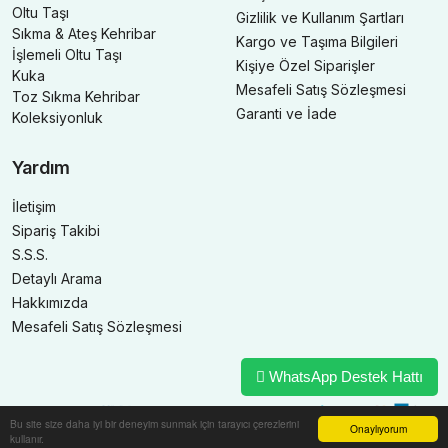
Oltu Taşı
Gizlilik ve Kullanım Şartları
Sıkma & Ateş Kehribar
Kargo ve Taşıma Bilgileri
İşlemeli Oltu Taşı
Kişiye Özel Siparişler
Kuka
Mesafeli Satış Sözleşmesi
Toz Sıkma Kehribar
Garanti ve İade
Koleksiyonluk
Yardım
İletişim
Sipariş Takibi
S.S.S.
Detaylı Arama
Hakkımızda
Mesafeli Satış Sözleşmesi
WhatsApp Destek Hattı
Bu site size daha iyi bir deneyim sunmak için tarayıcı çerezlerini
Onaylıyorum
kullanır.