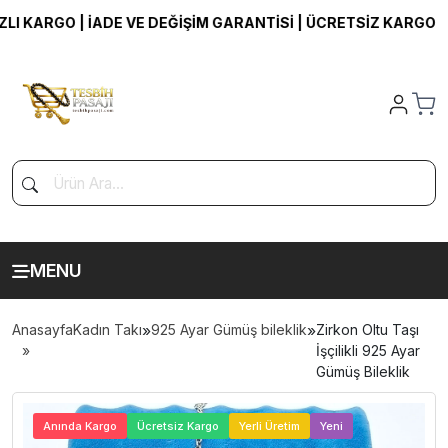
 KARGO | İADE VE DEĞİŞİM GARANTİSİ | ÜCRETSİZ KARGO
MENU
Anasayfa
Kadın Takı
»
925 Ayar Gümüş bileklik
»
Zirkon Oltu Taşı
İşçilikli 925 Ayar
Gümüş Bileklik
>
Anında Kargo
Ücretsiz Kargo
Yerli Üretim
Yeni