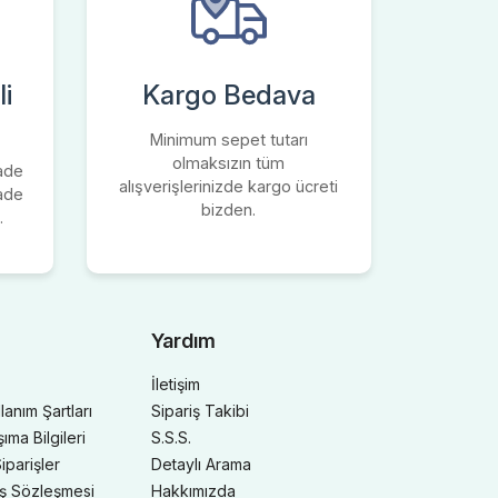
i
Kargo Bedava
Minimum sepet tutarı
olmaksızın tüm
iade
alışverişlerinizde kargo ücreti
iade
bizden.
.
Yardım
İletişim
llanım Şartları
Sipariş Takibi
ma Bilgileri
S.S.S.
iparişler
Detaylı Arama
ış Sözleşmesi
Hakkımızda