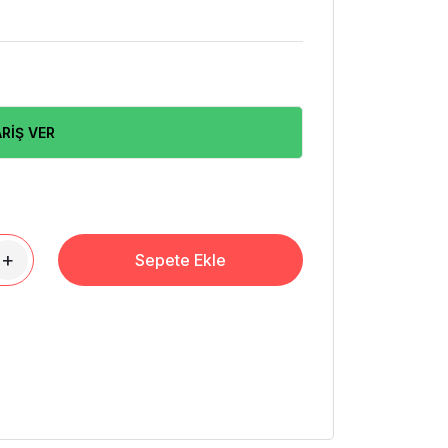
RİŞ VER
+
Sepete Ekle