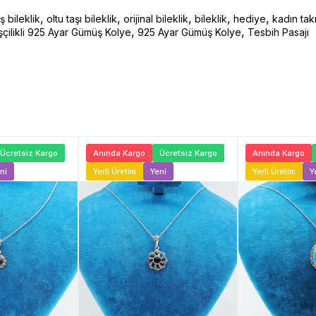
,
,
,
,
,
 bileklik
oltu taşı bileklik
orijinal bileklik
bileklik
hediye
kadın tak
,
,
İşçilikli 925 Ayar Gümüş Kolye
925 Ayar Gümüş Kolye
Tesbih Pasajı
Ücretsiz Kargo
Anında Kargo
Ücretsiz Kargo
Anında Kargo
ni
Yerli Üretim
Yeni
Yerli Üretim
Y