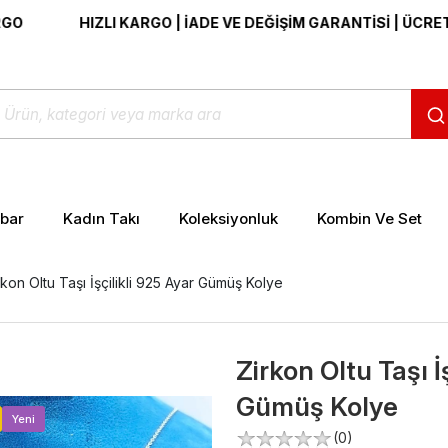
HIZLI KARGO | İADE VE DEĞİŞİM GARANTİSİ | ÜCRETSİZ K
ibar
Kadın Takı
Koleksiyonluk
Kombin Ve Set
rkon Oltu Taşı İşçilikli 925 Ayar Gümüş Kolye
Zirkon Oltu Taşı İ
Gümüş Kolye
>
Yeni
(0)