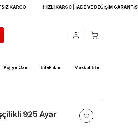
ARGO
HIZLI KARGO | İADE VE DEĞİŞİM GARANTİSİ | ÜCR
Kişiye Özel
Bileklikler
Maskot Efe
şçilikli 925 Ayar
>