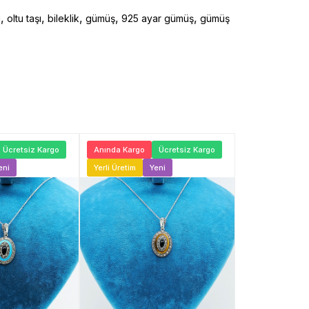
,
,
,
,
,
ı
oltu taşı
bileklik
gümüş
925 ayar gümüş
gümüş
Ücretsiz Kargo
Anında Kargo
Ücretsiz Kargo
Anında Kargo
eni
Yerli Üretim
Yeni
Yerli Üretim