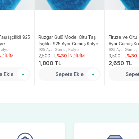
aşı İşçilikli 925
Rüzgar Gülü Model Oltu Taşı
Firuze ve Oltu T
lye
İşçilikli 925 Ayar Gümüş Kolye
Ayar Gümüş Ko
Kolye
925 Ayar Gümüş Kolye
925 Ayar Gümüş 
NDİRİM
2,500 TL
%30
İNDİRİM
3,500 TL
%30
1,800 TL
2,650 TL
e Ekle
+
Sepete Ekle
+
Sepet