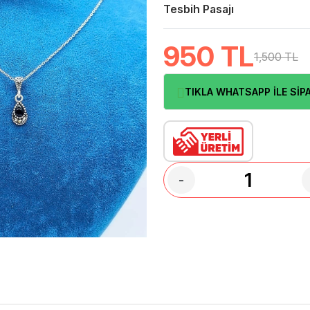
Tesbih Pasajı
950
TL
1,500 TL
TIKLA WHATSAPP İLE SİPA
-