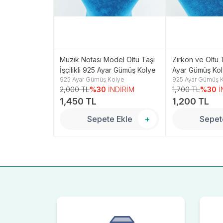
 İşçilikli 925
Müzik Notası Model Oltu Taşı
Zirkon ve Oltu T
ye
İşçilikli 925 Ayar Gümüş Kolye
Ayar Gümüş Ko
olye
925 Ayar Gümüş Kolye
925 Ayar Gümüş 
NDİRİM
2,000 TL
%30
İNDİRİM
1,700 TL
%30
İ
1,450 TL
1,200 TL
 Ekle
+
Sepete Ekle
+
Sepet