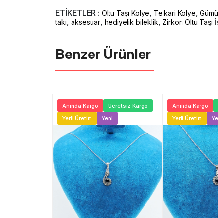
ETİKETLER :
,
,
Oltu Taşı Kolye
Telkari Kolye
Gümüş
,
,
,
takı
aksesuar
hediyelik bileklik
Zirkon Oltu Taşı 
Benzer Ürünler ️
Ücretsiz Kargo
Anında Kargo
Ücretsiz Kargo
Anında Kargo
ni
Yerli Üretim
Yeni
Yerli Üretim
Ye