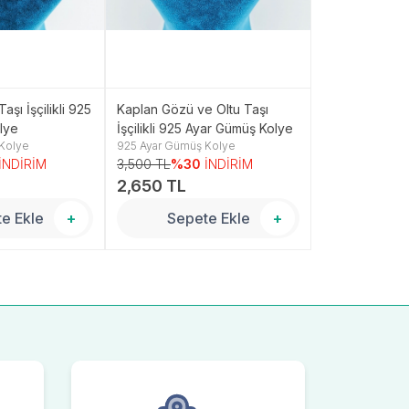
aşı İşçilikli 925
Kaplan Gözü ve Oltu Taşı
Zirkon ve Oltu 
lye
İşçilikli 925 Ayar Gümüş Kolye
Ayar Gümüş K
Kolye
925 Ayar Gümüş Kolye
925 Ayar Gümüş
İNDİRİM
3,500 TL
%30
İNDİRİM
2,500 TL
%3
2,650 TL
1,600 TL
e Ekle
+
Sepete Ekle
+
Sepe