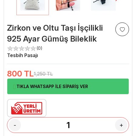
Zirkon ve Oltu Taşı İşçilikli
925 Ayar Gümüş Bileklik
(0)
Tesbih Pasajı
800
TL
1,250 TL
TIKLA WHATSAPP İLE SİPARİŞ VER
-
+