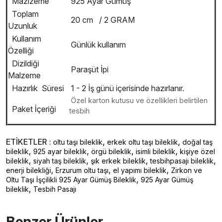
Mazlzeme
925 Ayar Gümüş
Toplam
20 cm / 2 GRAM
Uzunluk
Kullanım
Günlük kullanım
Özelliği
Dizildiği
Paraşüt İpi
Malzeme
Hazırlık Süresi
1 - 2 İş günü içerisinde hazırlanır.
Özel karton kutusu ve özellikleri belirtilen
Paket İçeriği
tesbih
ETİKETLER :
,
,
oltu taşı bileklik
erkek oltu taşı bileklik
doğal taş
,
,
,
,
bileklik
925 ayar bileklik
örgü bileklik
isimli bileklik
kişiye özel
,
,
,
,
bileklik
siyah taş bileklik
şık erkek bileklik
tesbihpasajı bileklik
,
,
,
enerji bilekliği
Erzurum oltu taşı
el yapımı bileklik
Zirkon ve
,
Oltu Taşı İşçilikli 925 Ayar Gümüş Bileklik
925 Ayar Gümüş
,
bileklik
Tesbih Pasajı
Benzer Ürünler ️