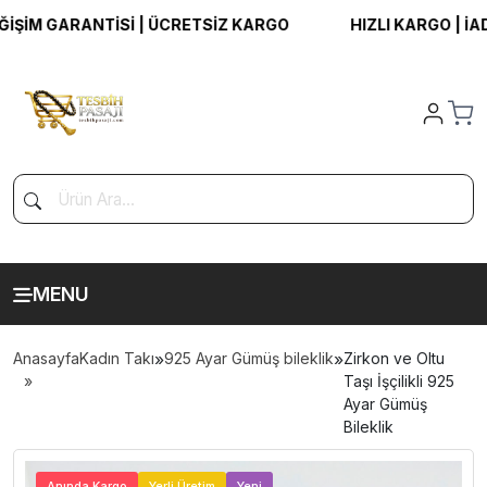
İM GARANTİSİ | ÜCRETSİZ KARGO
HIZLI KARGO | İADE 
MENU
Anasayfa
Kadın Takı
»
925 Ayar Gümüş bileklik
»
Zirkon ve Oltu
Taşı İşçilikli 925
Ayar Gümüş
Bileklik
>
Anında Kargo
Yerli Üretim
Yeni