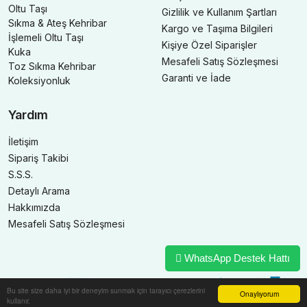
Oltu Taşı
Gizlilik ve Kullanım Şartları
Sıkma & Ateş Kehribar
Kargo ve Taşıma Bilgileri
İşlemeli Oltu Taşı
Kişiye Özel Siparişler
Kuka
Mesafeli Satış Sözleşmesi
Toz Sıkma Kehribar
Garanti ve İade
Koleksiyonluk
Yardım
İletişim
Sipariş Takibi
S.S.S.
Detaylı Arama
Hakkımızda
Mesafeli Satış Sözleşmesi
WhatsApp Destek Hattı
Bu site size daha iyi bir deneyim sunmak için tarayıcı çerezlerini
Onaylıyorum
kullanır.