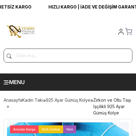
SİZ KARGO
HIZLI KARGO | İADE VE DEĞİŞİM GARANTİSİ 
MENU
Anasayfa
Kadın Takı
»
925 Ayar Gümüş Kolye
»
Zirkon ve Oltu Taşı
İşçilikli 925 Ayar
Gümüş Kolye
>
Anında Kargo
Yerli Üretim
Yeni