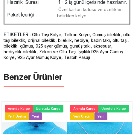
Hazırlık Süresi
1 - 2 İş günü içerisinde hazırlanır.
Özel karton kutusu ve özellikleri
Paket İçeriği
belirtilen kolye
ETİKETLER :
,
,
,
Oltu Taşı Kolye
Telkari Kolye
Gümüş bileklik
oltu
,
,
,
,
,
,
taşı bileklik
orijinal bileklik
bileklik
hediye
kadın takı
oltu taşı
,
,
,
,
,
bileklik
gümüş
925 ayar gümüş
gümüş takı
aksesuar
,
hediyelik bileklik
Zirkon ve Oltu Taşı İşçilikli 925 Ayar Gümüş
,
,
Kolye
925 Ayar Gümüş Kolye
Tesbih Pasajı
Benzer Ürünler ️
Anında Kargo
Ücretsiz Kargo
Anında Kargo
Ücretsiz Kargo
Yerli Üretim
Yeni
Yerli Üretim
Yeni