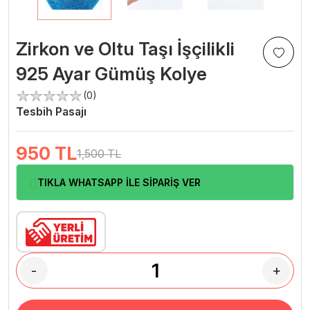
Zirkon ve Oltu Taşı İşçilikli
925 Ayar Gümüş Kolye
(0)
Tesbih Pasajı
950
TL
1,500 TL
TIKLA WHATSAPP İLE SİPARİŞ VER
-
+