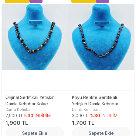
Orijinal Sertifikalı Yetişkin
Koyu Renkte Sertifikalı
Damla Kehribar Kolye
Yetişkin Damla Kehribar
Damla Kehribar
Damla Kehribar
Kolye
2,500 TL
%30
İNDİRİM
3,000 TL
%30
İNDİRİM
1,900 TL
1,700 TL
Sepete Ekle
Sepete Ekle