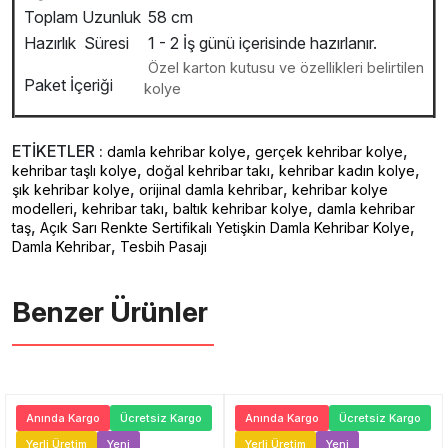
Toplam Uzunluk
58 cm
Hazırlık Süresi
1 - 2 İş günü içerisinde hazırlanır.
Özel karton kutusu ve özellikleri belirtilen
Paket İçeriği
kolye
ETİKETLER :
,
,
damla kehribar kolye
gerçek kehribar kolye
,
,
,
kehribar taşlı kolye
doğal kehribar takı
kehribar kadın kolye
,
,
şık kehribar kolye
orijinal damla kehribar
kehribar kolye
,
,
,
modelleri
kehribar takı
baltık kehribar kolye
damla kehribar
,
,
taş
Açık Sarı Renkte Sertifikalı Yetişkin Damla Kehribar Kolye
,
Damla Kehribar
Tesbih Pasajı
Benzer Ürünler ️
Anında Kargo
Ücretsiz Kargo
Anında Kargo
Ücretsiz Kargo
Yerli Üretim
Yeni
Yerli Üretim
Yeni