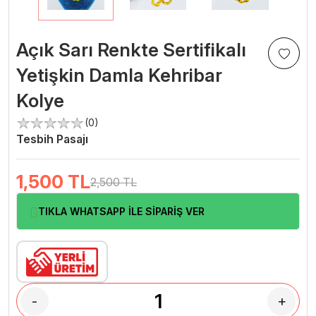
Açık Sarı Renkte Sertifikalı
Yetişkin Damla Kehribar
Kolye
(0)
Tesbih Pasajı
1,500
TL
2,500 TL
TIKLA WHATSAPP İLE SİPARİŞ VER
-
+