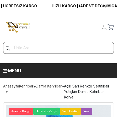
ÜCRETSİZ KARGO
HIZLI KARGO | İADE VE DEĞİŞİM GARAN
MENU
Anasayfa
Kehribar
»
Damla Kehribar
»
Açık Sarı Renkte Sertifikalı
Yetişkin Damla Kehribar
Kolye
>
Anında Kargo
Ücretsiz Kargo
Yerli Üretim
Yeni