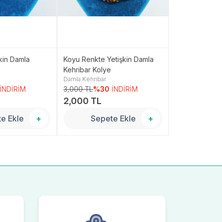
şkin Damla
Koyu Renkte Yetişkin Damla
Sertifikalı Yet
Kehribar Kolye
Kehribar Koly
Damla Kehribar
Damla Kehribar
İNDİRİM
3,000 TL
%30
İNDİRİM
2,500 TL
%3
2,000 TL
1,700 TL
e Ekle
+
Sepete Ekle
+
Sepe