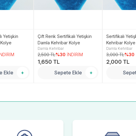
lı Yetişkin
Çift Renk Sertifikalı Yetişkin
Sertifikalı Yeti
 Kolye
Damla Kehribar Kolye
Kehribar Kolye
Damla Kehribar
Damla Kehribar
İNDİRİM
2,500 TL
%30
İNDİRİM
3,000 TL
%30
1,650 TL
2,000 TL
e Ekle
+
Sepete Ekle
+
Sepet