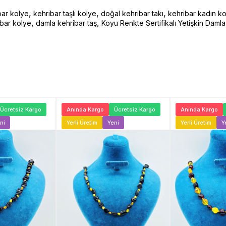
,
,
,
bar kolye
kehribar taşlı kolye
doğal kehribar takı
kehribar kadın k
,
,
ibar kolye
damla kehribar taş
Koyu Renkte Sertifikalı Yetişkin Daml
Ücretsiz Kargo
Anında Kargo
Ücretsiz Kargo
Anında Kargo
ni
Yerli Üretim
Yeni
Yerli Üretim
Y