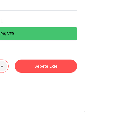
TL
RİŞ VER
+
Sepete Ekle