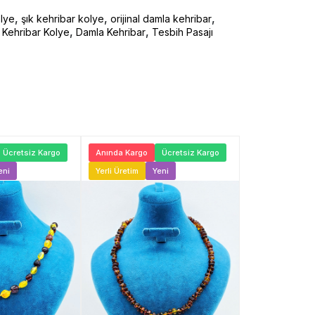
,
,
,
olye
şık kehribar kolye
orijinal damla kehribar
,
,
a Kehribar Kolye
Damla Kehribar
Tesbih Pasajı
Ücretsiz Kargo
Anında Kargo
Ücretsiz Kargo
Anında Kargo
eni
Yerli Üretim
Yeni
Yerli Üretim