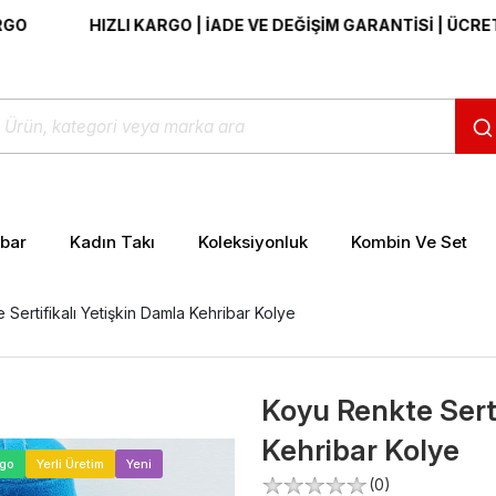
HIZLI KARGO | İADE VE DEĞİŞİM GARANTİSİ | ÜCRETSİZ K
ibar
Kadın Takı
Koleksiyonluk
Kombin Ve Set
Sertifikalı Yetişkin Damla Kehribar Kolye
Koyu Renkte Serti
Kehribar Kolye
>
rgo
Yerli Üretim
Yeni
(0)