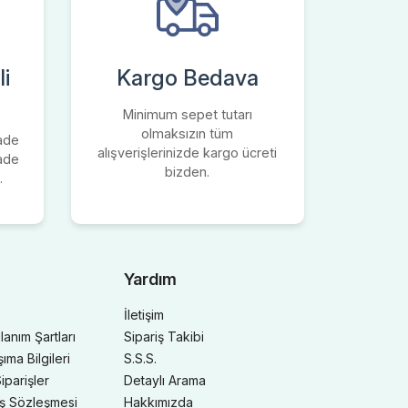
i
Kargo Bedava
Minimum sepet tutarı
olmaksızın tüm
iade
alışverişlerinizde kargo ücreti
iade
bizden.
.
Yardım
İletişim
llanım Şartları
Sipariş Takibi
ma Bilgileri
S.S.S.
iparişler
Detaylı Arama
ış Sözleşmesi
Hakkımızda