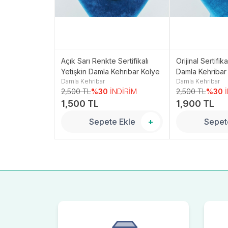
Renk Orijinal
Açık Sarı Renkte Sertifikalı
Orijinal Sertifika
Kolye
Yetişkin Damla Kehribar Kolye
Damla Kehribar
Damla Kehribar
Damla Kehribar
NDİRİM
2,500 TL
%30
İNDİRİM
2,500 TL
%30
1,500 TL
1,900 TL
 Ekle
+
Sepete Ekle
+
Sepet