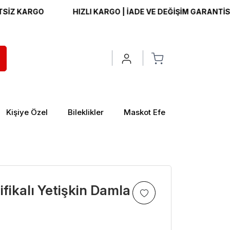
ARGO
HIZLI KARGO | İADE VE DEĞİŞİM GARANTİSİ | ÜCR
Kişiye Özel
Bileklikler
Maskot Efe
fikalı Yetişkin Damla
>