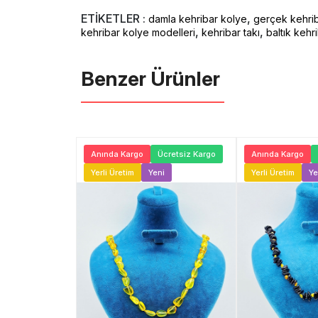
ETİKETLER :
,
damla kehribar kolye
gerçek kehri
,
,
kehribar kolye modelleri
kehribar takı
baltık kehr
Benzer Ürünler ️
Ücretsiz Kargo
Anında Kargo
Ücretsiz Kargo
Anında Kargo
Yerli Üretim
Yeni
Yerli Üretim
Ye