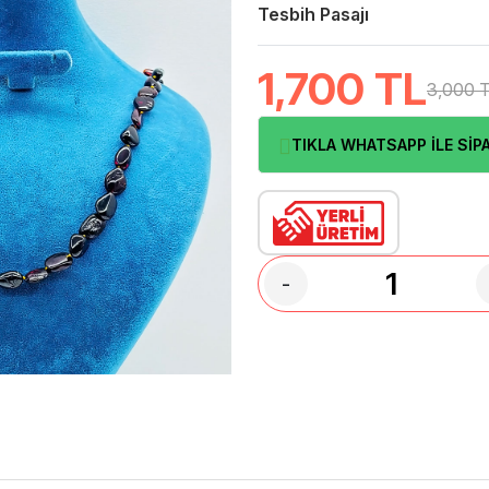
Tesbih Pasajı
1,700
TL
3,000 
TIKLA WHATSAPP İLE SİPA
-