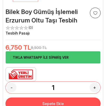
Bilek Boy Gümüş İşlemeli
Erzurum Oltu Taşı Tesbih
(0)
Tesbih Pasajı
6,750
TL
8,500 TL
TIKLA WHATSAPP İLE SİPARİŞ VER
-
+
Sepete Ekle