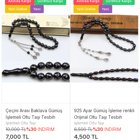
Anında Kargo
Ücretsiz Kargo
Anında Kargo
Ücretsiz Kargo
Yerli Üretim
Yeni
Yerli Üretim
Yeni
Çeçmi Arası Baklava Gümüş
925 Ayar Gümüş İşleme renkli
İşlemeli Oltu Taşı Tesbih
Orijinal Oltu Taşı Tesbih
İşlemeli Oltu Taşı
İşlemeli Oltu Taşı
10,000 TL
%30
İNDİRİM
6,500 TL
%30
İNDİRİM
7,000 TL
4,500 TL