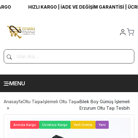
O
HIZLI KARGO | İADE VE DEĞİŞİM GARANTİSİ | ÜCRETS
MENU
Anasayfa
Oltu Taşı
»
İşlemeli Oltu Taşı
»
Bilek Boy Gümüş İşlemeli
Erzurum Oltu Taşı Tesbih
>
Anında Kargo
Ücretsiz Kargo
Yerli Üretim
Yeni