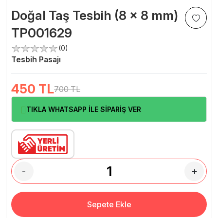
Doğal Taş Tesbih (8 x 8 mm)
TP001629
(0)
Tesbih Pasajı
450
TL
700 TL
TIKLA WHATSAPP İLE SİPARİŞ VER
-
+
Sepete Ekle