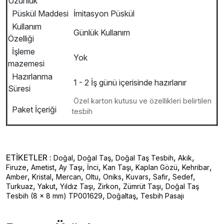
Uzunluk
Püskül Maddesi
İmitasyon Püskül
Kullanım
Günlük Kullanım
Özelliği
İşleme
Yok
mazemesi
Hazırlanma
1 - 2 İş günü içerisinde hazırlanır
Süresi
Özel karton kutusu ve özellikleri belirtilen
Paket İçeriği
tesbih
ETİKETLER :
,
,
,
,
Doğal
Doğal Taş
Doğal Taş Tesbih
Akik
,
,
,
,
,
,
,
Firuze
Ametist
Ay Taşı
İnci
Kan Taşı
Kaplan Gözü
Kehribar
,
,
,
,
,
,
,
,
Amber
Kristal
Mercan
Oltu
Oniks
Kuvars
Safir
Sedef
,
,
,
,
,
Turkuaz
Yakut
Yıldız Taşı
Zirkon
Zümrüt Taşı
Doğal Taş
,
,
Tesbih (8 x 8 mm) TP001629
Doğaltaş
Tesbih Pasajı