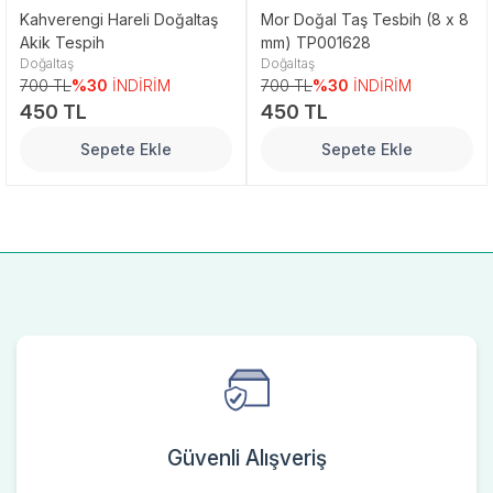
Kahverengi Hareli Doğaltaş
Mor Doğal Taş Tesbih (8 x 8
Akik Tespih
mm) TP001628
Doğaltaş
Doğaltaş
700 TL
%30
İNDİRİM
700 TL
%30
İNDİRİM
450 TL
450 TL
Sepete Ekle
Sepete Ekle
Güvenli Alışveriş