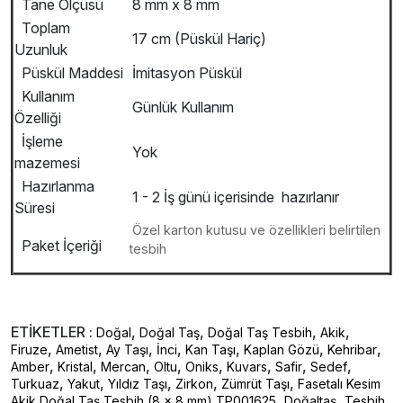
Tane Ölçüsü
8 mm x 8 mm
Toplam
17 cm (Püskül Hariç)
Uzunluk
Püskül Maddesi
İmitasyon Püskül
Kullanım
Günlük Kullanım
Özelliği
İşleme
Yok
mazemesi
Hazırlanma
1 - 2 İş günü içerisinde hazırlanır
Süresi
Özel karton kutusu ve özellikleri belirtilen
Paket İçeriği
tesbih
ETİKETLER :
,
,
,
,
Doğal
Doğal Taş
Doğal Taş Tesbih
Akik
,
,
,
,
,
,
,
Firuze
Ametist
Ay Taşı
İnci
Kan Taşı
Kaplan Gözü
Kehribar
,
,
,
,
,
,
,
,
Amber
Kristal
Mercan
Oltu
Oniks
Kuvars
Safir
Sedef
,
,
,
,
,
Turkuaz
Yakut
Yıldız Taşı
Zirkon
Zümrüt Taşı
Fasetalı Kesim
,
,
Akik Doğal Taş Tesbih (8 x 8 mm) TP001625
Doğaltaş
Tesbih