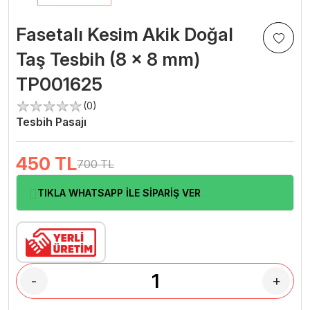
Fasetalı Kesim Akik Doğal
Taş Tesbih (8 x 8 mm)
TP001625
(0)
Tesbih Pasajı
450
TL
700 TL
TIKLA WHATSAPP İLE SİPARİŞ VER
-
+