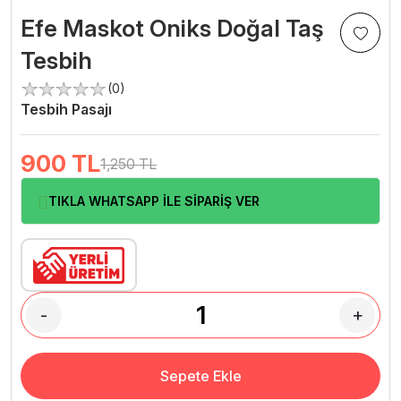
Efe Maskot Oniks Doğal Taş
Tesbih
(0)
Tesbih Pasajı
900
TL
1,250 TL
TIKLA WHATSAPP İLE SİPARİŞ VER
-
+
Sepete Ekle