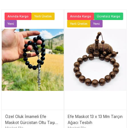
Anında Kargo
Yerli Üretim
Anında Kargo
Ücretsiz Kargo
Yeni
Yerli Üretim
Yeni
Özel Oluk İmameli Efe
Efe Maskot 13 x 13 Mm Tarçın
Maskot Gürcistan Oltu Taşı
Ağacı Tesbih
Maskot Efe
Maskot Efe