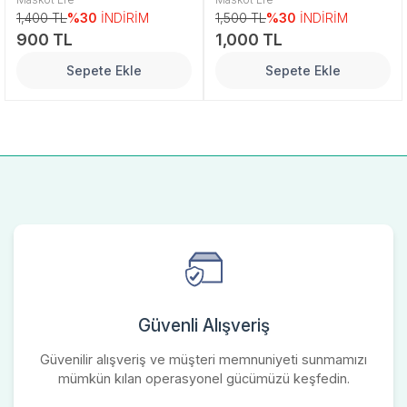
Tesbih
1,400 TL
%30
İNDİRİM
1,500 TL
%30
İNDİRİM
900 TL
1,000 TL
Sepete Ekle
Sepete Ekle
Güvenli Alışveriş
Güvenilir alışveriş ve müşteri memnuniyeti sunmamızı
mümkün kılan operasyonel gücümüzü keşfedin.