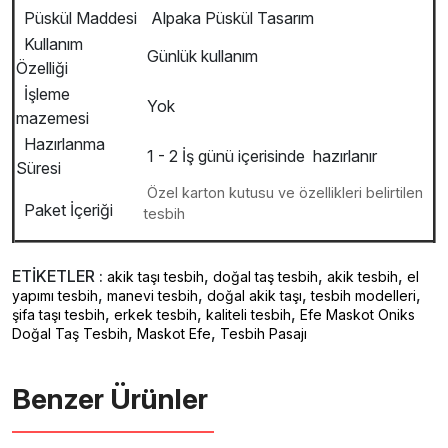
Püskül Maddesi
Alpaka Püskül Tasarım
Kullanım
Günlük kullanım
Özelliği
İşleme
Yok
mazemesi
Hazırlanma
1 - 2 İş günü içerisinde hazırlanır
Süresi
Özel karton kutusu ve özellikleri belirtilen
Paket İçeriği
tesbih
ETİKETLER :
,
,
,
akik taşı tesbih
doğal taş tesbih
akik tesbih
el
,
,
,
,
yapımı tesbih
manevi tesbih
doğal akik taşı
tesbih modelleri
,
,
,
şifa taşı tesbih
erkek tesbih
kaliteli tesbih
Efe Maskot Oniks
,
,
Doğal Taş Tesbih
Maskot Efe
Tesbih Pasajı
Benzer Ürünler ️