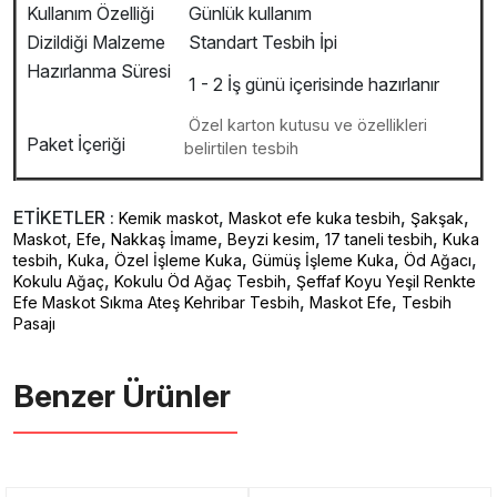
Kullanım Özelliği
Günlük kullanım
Dizildiği Malzeme
Standart Tesbih İpi
Hazırlanma Süresi
1 - 2 İş günü içerisinde hazırlanır
Özel karton kutusu ve özellikleri
Paket İçeriği
belirtilen tesbih
ETİKETLER :
,
,
,
Kemik maskot
Maskot efe kuka tesbih
Şakşak
,
,
,
,
,
Maskot
Efe
Nakkaş İmame
Beyzi kesim
17 taneli tesbih
Kuka
,
,
,
,
,
tesbih
Kuka
Özel İşleme Kuka
Gümüş İşleme Kuka
Öd Ağacı
,
,
Kokulu Ağaç
Kokulu Öd Ağaç Tesbih
Şeffaf Koyu Yeşil Renkte
,
,
Efe Maskot Sıkma Ateş Kehribar Tesbih
Maskot Efe
Tesbih
Pasajı
Benzer Ürünler ️