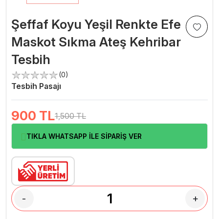
Şeffaf Koyu Yeşil Renkte Efe
Maskot Sıkma Ateş Kehribar
Tesbih
(0)
Tesbih Pasajı
900
TL
1,500 TL
TIKLA WHATSAPP İLE SİPARİŞ VER
-
+