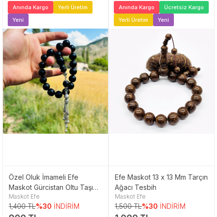
Anında Kargo
Yerli Üretim
Anında Kargo
Ücretsiz Kargo
Yeni
Yerli Üretim
Yeni
Özel Oluk İmameli Efe
Efe Maskot 13 x 13 Mm Tarçın
Maskot Gürcistan Oltu Taşı
Ağacı Tesbih
Maskot Efe
Maskot Efe
Tesbih
1,400 TL
%30
İNDİRİM
1,500 TL
%30
İNDİRİM