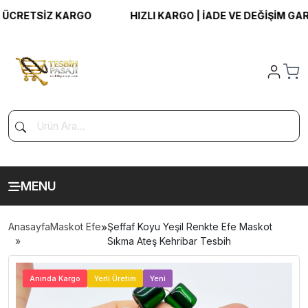
RETSİZ KARGO
HIZLI KARGO | İADE VE DEĞİŞİM GARANT
MENU
Anasayfa
Maskot Efe
»
Şeffaf Koyu Yeşil Renkte Efe Maskot
Sıkma Ateş Kehribar Tesbih
>
Anında Kargo
Yerli Üretim
Yeni