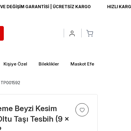
İŞİM GARANTİSİ | ÜCRETSİZ KARGO
HIZLI KARGO | İAD
Kişiye Özel
Bileklikler
Maskot Efe
m) TP001592
eme Beyzi Kesim
Oltu Taşı Tesbih (9 x
>
2