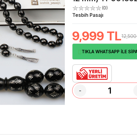
(0)
Tesbih Pasajı
9,999
TL
12,500
TIKLA WHATSAPP İLE SİPA
-