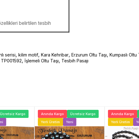
llikleri belirtilen tesbih
,
,
,
,
lı serisi
kilim motif
Kara Kehribar
Erzurum Oltu Taşı
Kumpaslı Oltu 
,
,
m) TP001592
İşlemeli Oltu Taşı
Tesbih Pasajı
Ücretsiz Kargo
Anında Kargo
Ücretsiz Kargo
Anında Kargo
ni
Yerli Üretim
Yeni
Yerli Üretim
Y