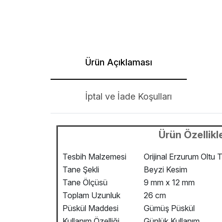
Ürün Açıklaması
İptal ve İade Koşulları
Ürün Özellikle
Tesbih Malzemesi
Orijinal Erzurum Oltu T
Tane Şekli
Beyzi Kesim
Tane Ölçüsü
9 mm x 12 mm
Toplam Uzunluk
26 cm
Püskül Maddesi
Gümüş Püskül
Kullanım Özelliği
Günlük Kullanım