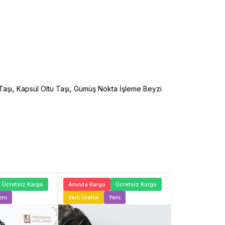
,
,
Taşı
Kapsül Oltu Taşı
Gümüş Nokta İşleme Beyzi
Ücretsiz Kargo
Anında Kargo
Ücretsiz Kargo
Anında Kargo
eni
Yerli Üretim
Yeni
Yerli Üretim