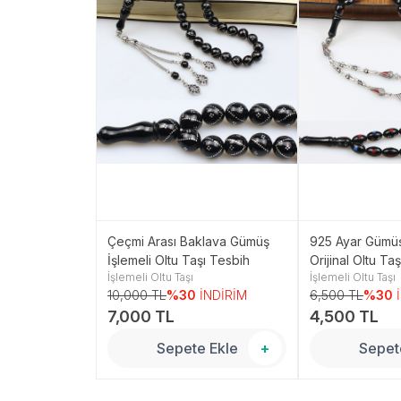
esme Taneli
Çeçmi Arası Baklava Gümüş
925 Ayar Gümüş
Oltu Taşı
İşlemeli Oltu Taşı Tesbih
Orijinal Oltu Ta
İşlemeli Oltu Taşı
İşlemeli Oltu Taşı
 mm) TP001573
İNDİRİM
10,000 TL
%30
İNDİRİM
6,500 TL
%30
7,000 TL
4,500 TL
 Ekle
+
Sepete Ekle
+
Sepet