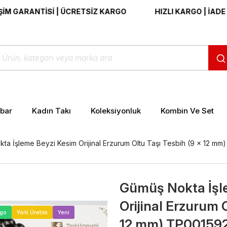
RANTİSİ | ÜCRETSİZ KARGO
HIZLI KARGO | İADE VE DEĞ
ibar
Kadın Takı
Koleksiyonluk
Kombin Ve Set
ta İşleme Beyzi Kesim Orijinal Erzurum Oltu Taşı Tesbih (9 x 12 m
Gümüş Nokta İşl
Orijinal Erzurum 
>
rgo
Yerli Üretim
Yeni
12 mm) TP00159