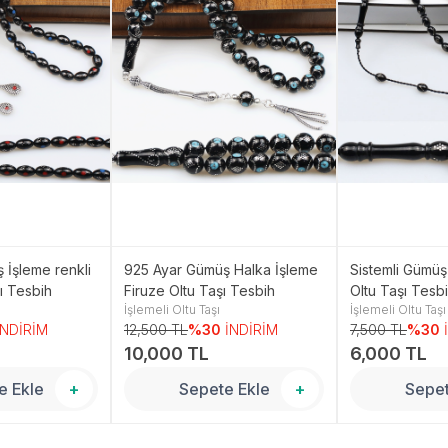
 İşleme renkli
925 Ayar Gümüş Halka İşleme
Sistemli Gümüş 
şı Tesbih
Firuze Oltu Taşı Tesbih
Oltu Taşı Tesb
İşlemeli Oltu Taşı
İşlemeli Oltu Taşı
İNDİRİM
12,500 TL
%30
İNDİRİM
7,500 TL
%30
10,000 TL
6,000 TL
e Ekle
+
Sepete Ekle
+
Sepet