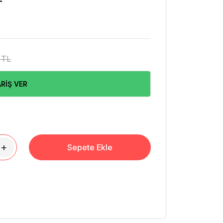
 TL
RİŞ VER
+
Sepete Ekle