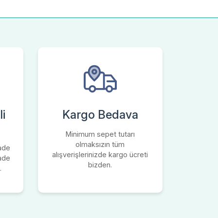
i
Kargo Bedava
Minimum sepet tutarı
olmaksızın tüm
iade
alışverişlerinizde kargo ücreti
iade
bizden.
.