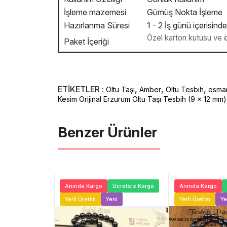
İşleme mazemesi
Gümüş Nokta İşleme
Hazırlanma Süresi
1 - 2 İş günü içerisinde
Özel karton kutusu ve öze
Paket İçeriği
ETİKETLER :
,
,
,
Oltu Taşı
Amber
Oltu Tesbih
osman
Kesim Orijinal Erzurum Oltu Taşı Tesbih (9 x 12 m
Benzer Ürünler ️
Ücretsiz Kargo
Anında Kargo
Ücretsiz Kargo
Anında Kargo
ni
Yerli Üretim
Yeni
Yerli Üretim
Ye