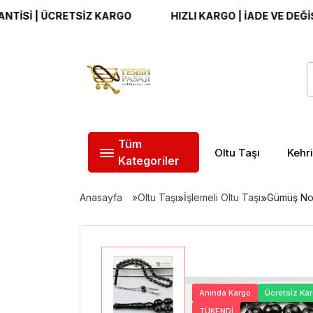
| ÜCRETSİZ KARGO
HIZLI KARGO | İADE VE DEĞİŞİM GA
Tüm
Oltu Taşı
Kehr
Kategoriler
Anasayfa
Oltu Taşı
»
İşlemeli Oltu Taşı
»
Gümüş Nok
Anında Kargo
Ücretsiz Ka
TÜKENDİ