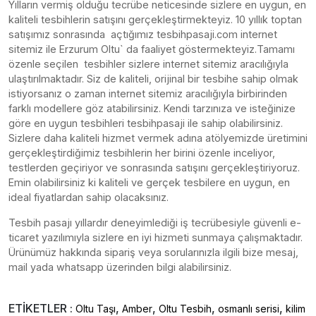
Yılların vermiş olduğu tecrübe neticesinde sizlere en uygun, en
kaliteli tesbihlerin satışını gerçekleştirmekteyiz. 10 yıllık toptan
satışımız sonrasında açtığımız tesbihpasaji.com internet
sitemiz ile Erzurum Oltu` da faaliyet göstermekteyiz.Tamamı
özenle seçilen tesbihler sizlere internet sitemiz aracılığıyla
ulaştırılmaktadır. Siz de kaliteli, orijinal bir tesbihe sahip olmak
istiyorsanız o zaman internet sitemiz aracılığıyla birbirinden
farklı modellere göz atabilirsiniz. Kendi tarzınıza ve isteğinize
göre en uygun tesbihleri tesbihpasaji ile sahip olabilirsiniz.
Sizlere daha kaliteli hizmet vermek adına atölyemizde üretimini
gerçekleştirdiğimiz tesbihlerin her birini özenle inceliyor,
testlerden geçiriyor ve sonrasında satışını gerçekleştiriyoruz.
Emin olabilirsiniz ki kaliteli ve gerçek tesbilere en uygun, en
ideal fiyatlardan sahip olacaksınız.
Tesbih pasajı yıllardır deneyimlediği iş tecrübesiyle güvenli e-
ticaret yazılımıyla sizlere en iyi hizmeti sunmaya çalışmaktadır.
Ürünümüz hakkında sipariş veya sorularınızla ilgili bize mesaj,
mail yada whatsapp üzerinden bilgi alabilirsiniz.
ETİKETLER :
,
,
,
,
Oltu Taşı
Amber
Oltu Tesbih
osmanlı serisi
kilim