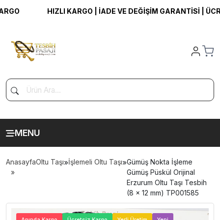
O
HIZLI KARGO | İADE VE DEĞİŞİM GARANTİSİ | ÜCRETS
MENU
Anasayfa
Oltu Taşı
»
İşlemeli Oltu Taşı
»
Gümüş Nokta İşleme
Gümüş Püskül Orijinal
Erzurum Oltu Taşı Tesbih
(8 x 12 mm) TP001585
>
Anında Kargo
Ücretsiz Kargo
Yerli Üretim
Yeni