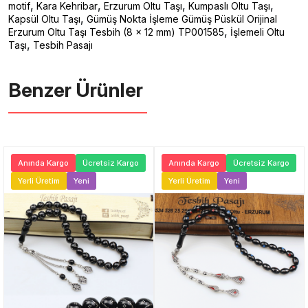
,
,
,
,
motif
Kara Kehribar
Erzurum Oltu Taşı
Kumpaslı Oltu Taşı
,
Kapsül Oltu Taşı
Gümüş Nokta İşleme Gümüş Püskül Orijinal
,
Erzurum Oltu Taşı Tesbih (8 x 12 mm) TP001585
İşlemeli Oltu
,
Taşı
Tesbih Pasajı
Benzer Ürünler ️
Anında Kargo
Ücretsiz Kargo
Anında Kargo
Ücretsiz Kargo
Yerli Üretim
Yeni
Yerli Üretim
Yeni