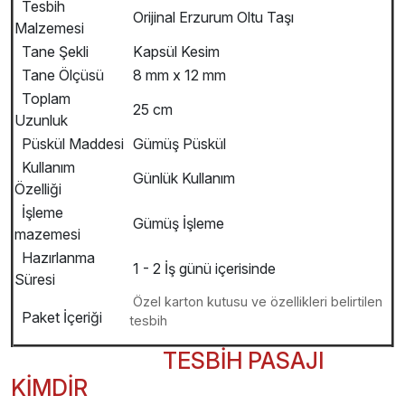
Tesbih
Orijinal Erzurum Oltu Taşı
Malzemesi
Tane Şekli
Kapsül Kesim
Tane Ölçüsü
8 mm x 12 mm
Toplam
25 cm
Uzunluk
Püskül Maddesi
Gümüş Püskül
Kullanım
Günlük Kullanım
Özelliği
İşleme
Gümüş İşleme
mazemesi
Hazırlanma
1 - 2 İş günü içerisinde
Süresi
Özel karton kutusu ve özellikleri belirtilen
Paket İçeriği
tesbih
TESBİH PASAJI
KİMDİR