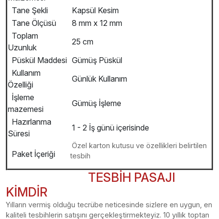
Tane Şekli
Kapsül Kesim
Tane Ölçüsü
8 mm x 12 mm
Toplam
25 cm
Uzunluk
Püskül Maddesi
Gümüş Püskül
Kullanım
Günlük Kullanım
Özelliği
İşleme
Gümüş İşleme
mazemesi
Hazırlanma
1 - 2 İş günü içerisinde
Süresi
Özel karton kutusu ve özellikleri belirtilen
Paket İçeriği
tesbih
TESBİH PASAJI
KİMDİR
Yılların vermiş olduğu tecrübe neticesinde sizlere en uygun, en
kaliteli tesbihlerin satışını gerçekleştirmekteyiz. 10 yıllık toptan