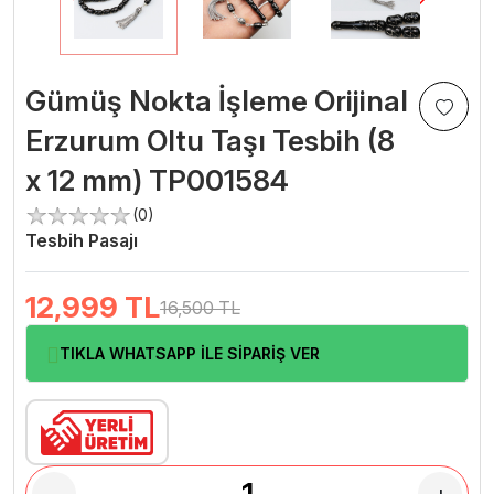
Gümüş Nokta İşleme Orijinal
Erzurum Oltu Taşı Tesbih (8
x 12 mm) TP001584
(0)
Tesbih Pasajı
12,999
TL
16,500 TL
TIKLA WHATSAPP İLE SİPARİŞ VER