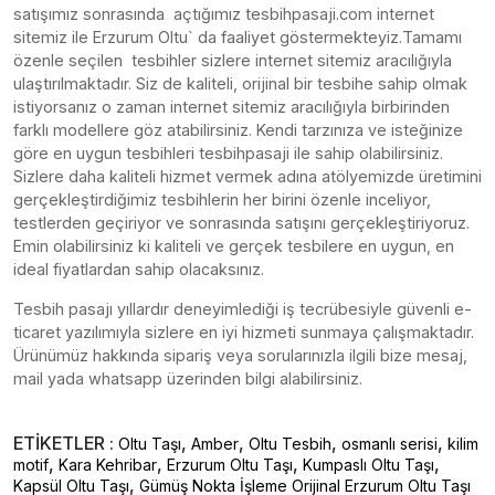
satışımız sonrasında açtığımız tesbihpasaji.com internet
sitemiz ile Erzurum Oltu` da faaliyet göstermekteyiz.Tamamı
özenle seçilen tesbihler sizlere internet sitemiz aracılığıyla
ulaştırılmaktadır. Siz de kaliteli, orijinal bir tesbihe sahip olmak
istiyorsanız o zaman internet sitemiz aracılığıyla birbirinden
farklı modellere göz atabilirsiniz. Kendi tarzınıza ve isteğinize
göre en uygun tesbihleri tesbihpasaji ile sahip olabilirsiniz.
Sizlere daha kaliteli hizmet vermek adına atölyemizde üretimini
gerçekleştirdiğimiz tesbihlerin her birini özenle inceliyor,
testlerden geçiriyor ve sonrasında satışını gerçekleştiriyoruz.
Emin olabilirsiniz ki kaliteli ve gerçek tesbilere en uygun, en
ideal fiyatlardan sahip olacaksınız.
Tesbih pasajı yıllardır deneyimlediği iş tecrübesiyle güvenli e-
ticaret yazılımıyla sizlere en iyi hizmeti sunmaya çalışmaktadır.
Ürünümüz hakkında sipariş veya sorularınızla ilgili bize mesaj,
mail yada whatsapp üzerinden bilgi alabilirsiniz.
ETİKETLER :
,
,
,
,
Oltu Taşı
Amber
Oltu Tesbih
osmanlı serisi
kilim
,
,
,
,
motif
Kara Kehribar
Erzurum Oltu Taşı
Kumpaslı Oltu Taşı
,
Kapsül Oltu Taşı
Gümüş Nokta İşleme Orijinal Erzurum Oltu Taşı