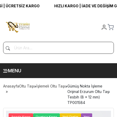
 ÜCRETSİZ KARGO
HIZLI KARGO | İADE VE DEĞİŞİM GARA
MENU
Anasayfa
Oltu Taşı
»
İşlemeli Oltu Taşı
»
Gümüş Nokta İşleme
Orijinal Erzurum Oltu Taşı
Tesbih (8 x 12 mm)
TP001584
>
Anında Kargo
Ücretsiz Kargo
Yerli Üretim
Yeni